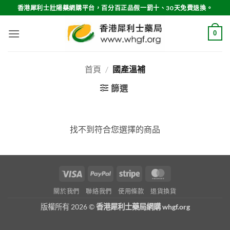
Skip
香港犀利士壯陽藥網購平台，百分百正品假一罰十、30天免費退換。
to
content
0
首頁
/
國產溫補
篩選
找不到符合您選擇的商品
Visa
PayPal
Stripe
MasterCard
關於我們
聯絡我們
使用條款
退貨換貨
版權所有 2026 ©
香港犀利士藥局網購 whgf.org