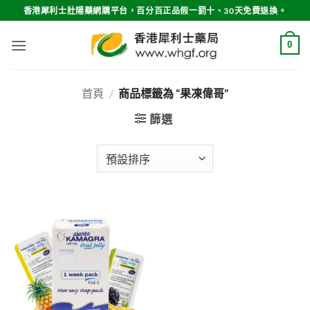
Skip
香港犀利士壯陽藥網購平台，百分百正品假一罰十、30天免費退換。
to
content
0
首頁
/
商品標籤為 “果凍偉哥”
篩選