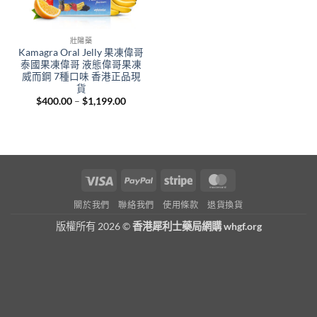
壯陽藥
Kamagra Oral Jelly 果凍偉哥
泰國果凍偉哥 液態偉哥果凍
威而鋼 7種口味 香港正品現
貨
Price
$
400.00
–
$
1,199.00
range:
$400.00
through
$1,199.00
Visa
PayPal
Stripe
MasterCard
關於我們
聯絡我們
使用條款
退貨換貨
版權所有 2026 ©
香港犀利士藥局網購 whgf.org