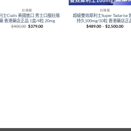
壯陽藥
壯陽藥
利士Cialis 美國進口 男士口服壯陽
超級雙效犀利士Super Tadarise
藥 香港藥店正品 1盒/4粒 20mg
持久100mg/10粒 香港藥店正
Original
Current
Pric
$
400.00
$
379.00
$
489.00
–
$
2,500.00
price
price
rang
was:
is:
$48
$400.00.
$379.00.
thr
$2,