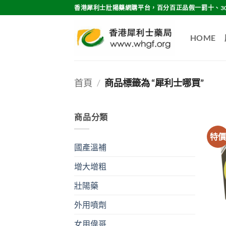
Skip
香港犀利士壯陽藥網購平台，百分百正品假一罰十、3
to
content
HOME
首頁
/
商品標籤為 “犀利士哪買”
商品分類
特
國產溫補
增大增粗
壯陽藥
外用噴劑
女用偉哥