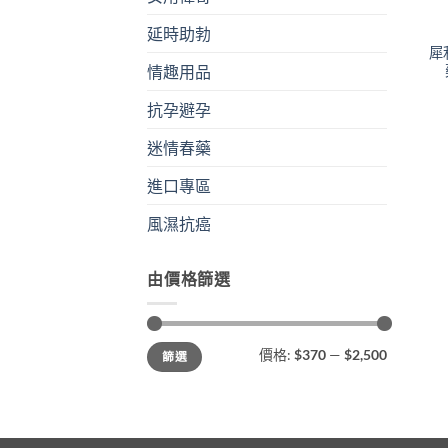
延時助勃
犀
情趣用品
抗孕避孕
迷情春藥
進口專區
風濕抗癌
由價格篩選
最
最
價格:
$370
—
$2,500
篩選
低
高
價
價
格
格