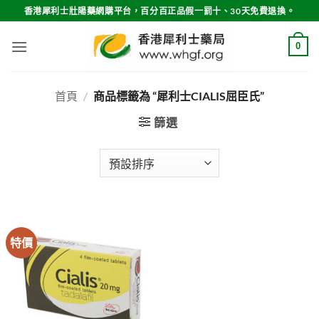
Skip
香港犀利士壯陽藥網購平台，百分百正品假一罰十、30天免費退換。
to
content
0
首頁
/
商品標籤為 “犀利士CIALIS屈臣氏”
篩選
特價