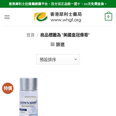
Skip
香港犀利士壯陽藥網購平台，百分百正品假一罰十、30天免費退換。
to
content
0
首頁
/
商品標籤為 “美國皇冠偉哥”
篩選
特價