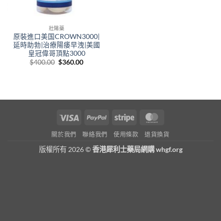
壯陽藥
原裝進口美国CROWN3000|
延時助勃|治療陽痿早洩|美國
皇冠偉哥頂點3000
Original
Current
$
400.00
$
360.00
price
price
was:
is:
$400.00.
$360.00.
Visa
PayPal
Stripe
MasterCard
關於我們
聯絡我們
使用條款
退貨換貨
版權所有 2026 ©
香港犀利士藥局網購 whgf.org