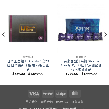
增大增粗
增大增粗
日本王室糖 Lii Candy 1盒20
馬來西亞汗馬糖 Xtreme
粒 日本最新研髮 香港現貨正
Candy 1盒30粒 悍馬糖藍糖
品
香港現貨正品
Price
Price
$
659.00
–
$
1,699.00
$
799.00
–
$
1,999.00
range:
range:
00
$659.00
$799.00
gh
through
through
.00
$1,699.00
$1,999.
Visa
PayPal
Stripe
MasterCard
關於我們
聯絡我們
使用條款
退貨換貨