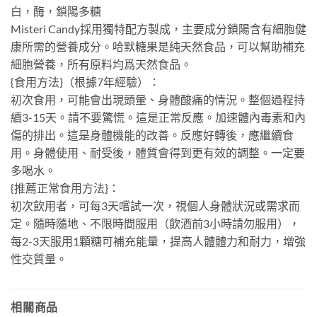
白，酶，鎖陽多糖
Misteri Candy採用獨特配方製成，主要成分鎖陽含有細胞健
康所需的營養成分。哈默糖果是純天然食品，可以幫助補充
細胞營養，所有原料均爲天然食品。
{食用方法}（根據7年經驗）：
初次食用，可能會出現頭暈、身體酸痛的情況。整個過程持
續3-15天。請不要驚慌。這是正常反應。加速體內毒素和內
傷的排出。這是身體機能的改善。反應好轉後，應繼續食
用。身體使用、耐受後，體質會得到更有效的調整。一定要
多喝水。
{推薦正常食用方法}：
初次飲用者，可每3天嚐試一次，視個人身體狀況或需求而
定。隨時隨地、不限時間服用（飲酒前3小時請勿服用），
每2-3天服用1顆糖可補充能量，提高人體體力和耐力，增強
性交質量。
相關商品