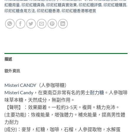
紅糖用量
,
印尼紅糖真偽
,
印尼紅糖真實效果
,
印尼紅糖評價
,
印尼紅糖購買
,
印尼紅糖食用方法
,
印尼紅糖香港
,
印尼紅糖香港哪裡買
描述
額外資訊
Misteri CANDY
（人參咖啡糖）
Misteri Candy
，在東南亞非常有名的男士
耐力糖
。人參咖啡
味草本糖，天然成分，無副作用。
【聲明】：效果顯着。一粒約3-5天。複興。精力充沛。
{主要功能}：恢複能量，增強體力。補充能量，提高男性體
力耐力
{成分}：麥芽，紅糖，咖啡，石榴，人參提取物，水解蛋