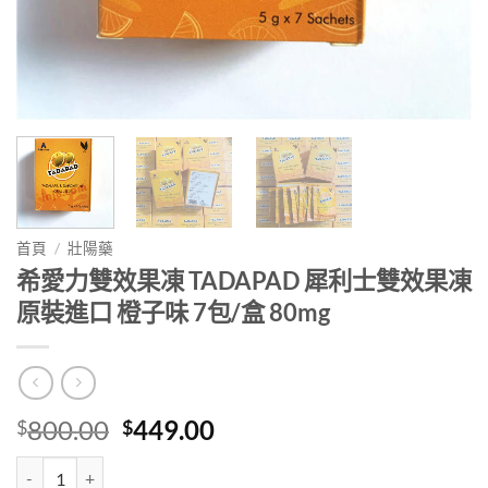
首頁
/
壯陽藥
希愛力雙效果凍 TADAPAD 犀利士雙效果凍
原裝進口 橙子味 7包/盒 80mg
Original
Current
800.00
449.00
$
$
price
price
希愛力雙效果凍 TADAPAD 犀利士雙效果凍 原裝進口 橙子味 7包/盒 80
was:
is: