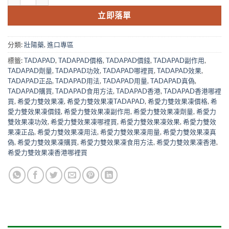
$800.00.
$449.00.
立即落單
分類:
壯陽藥
,
進口專區
標籤:
TADAPAD
,
TADAPAD價格
,
TADAPAD價錢
,
TADAPAD副作用
,
TADAPAD劑量
,
TADAPAD功效
,
TADAPAD哪裡買
,
TADAPAD效果
,
TADAPAD正品
,
TADAPAD用法
,
TADAPAD用量
,
TADAPAD真偽
,
TADAPAD購買
,
TADAPAD食用方法
,
TADAPAD香港
,
TADAPAD香港哪裡
買
,
希愛力雙效果凍
,
希愛力雙效果凍TADAPAD
,
希愛力雙效果凍價格
,
希
愛力雙效果凍價錢
,
希愛力雙效果凍副作用
,
希愛力雙效果凍劑量
,
希愛力
雙效果凍功效
,
希愛力雙效果凍哪裡買
,
希愛力雙效果凍效果
,
希愛力雙效
果凍正品
,
希愛力雙效果凍用法
,
希愛力雙效果凍用量
,
希愛力雙效果凍真
偽
,
希愛力雙效果凍購買
,
希愛力雙效果凍食用方法
,
希愛力雙效果凍香港
,
希愛力雙效果凍香港哪裡買