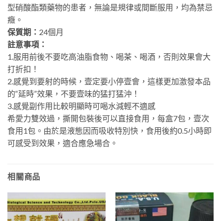
型硝酸酯類藥物的患者，無論是規律或間斷服用，均為禁忌
癥。
保質期：
24個月
註意事項：
1.服用前後不要吃高油脂食物、喝茶、喝酒，否則效果會大
打折扣！
2.感覺到要射的時候，壹定要小停壹會，這樣更加激發本品
的“延時”效果，不要壹味的猛打猛沖！
3.感覺副作用比較明顯時可喝水減輕不適感
希愛力雙效過，撕開包裝後可以直接食用，每盒7包，壹次
食用1包。由於是液態因而吸收特別快，食用後約0.5小時即
可感受到效果，適合應急場合。
相關商品