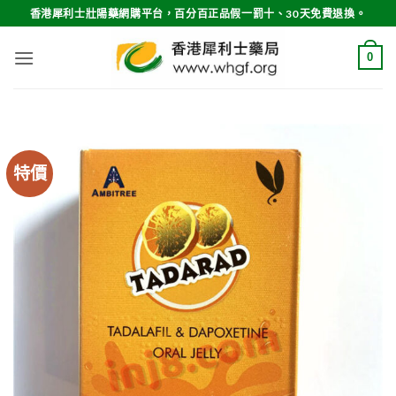
Skip
香港犀利士壯陽藥網購平台，百分百正品假一罰十、30天免費退換。
to
content
0
特價