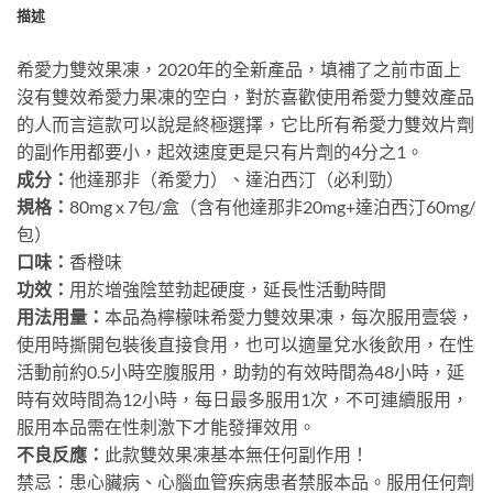
描述
希愛力雙效果凍，2020年的全新產品，填補了之前市面上
沒有雙效希愛力果凍的空白，對於喜歡使用希愛力雙效產品
的人而言這款可以說是終極選擇，它比所有希愛力雙效片劑
的副作用都要小，起效速度更是只有片劑的4分之1。
成分：
他達那非（希愛力）、達泊西汀（必利勁）
規格：
80mg x 7包/盒（含有他達那非20mg+達泊西汀60mg/
包）
口味：
香橙味
功效：
用於增強陰莖勃起硬度，延長性活動時間
用法用量：
本品為檸檬味希愛力雙效果凍，每次服用壹袋，
使用時撕開包裝後直接食用，也可以適量兌水後飲用，在性
活動前約0.5小時空腹服用，助勃的有效時間為48小時，延
時有效時間為12小時，每日最多服用1次，不可連續服用，
服用本品需在性刺激下才能發揮效用。
不良反應：
此款雙效果凍基本無任何副作用！
禁忌：患心臟病、心腦血管疾病患者禁服本品。服用任何劑