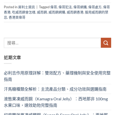
Posted in
犀利士資訊
|
Tagged
偉哥
,
偉哥犯法
,
偉哥網購
,
偉哥處方
,
偉哥
香港
,
吃威而鋼會怎樣
,
威而鋼
,
威而鋼網購
,
威而鋼香港
,
服用威而鋼的禁
忌
,
香港買偉哥
近期文章
必利吉作用原理詳解：雙效配方、藥理機制與安全使用完整
指南
汗馬糖種類全解析：主流產品分類、成分功效與選購指南
液態果凍威而鋼（Kamagra Oral Jelly）：西地那非 100mg​
水果口味，速效助勃完整指南
印度雙效果凍威爾鋼（Super P-Force Oral Jelly）：西地那