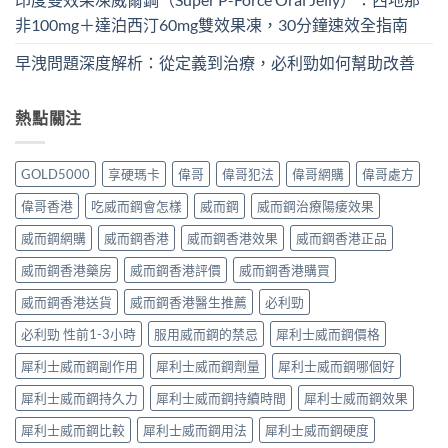
非100mg＋達泊西汀60mg雙效果凍，30分鐘速效全指南
早洩問題深度解析：從定義到治療，必利勁如何幫助改善
熱點關注
GOLD5000
享硬瑪卡
偉哥
偉哥犯法
偉哥網購
偉哥處方
偉哥香港
吃威而鋼會怎樣
威而鋼
威而鋼治療陽痿效果
威而鋼網購
威而鋼香港
威而鋼香港效果
威而鋼香港正品
威而鋼香港藥房
威而鋼香港評價
威而鋼香港購買
威而鋼香港送貨
威而鋼香港醫生推薦
必利勁
必利勁 性前1-3小時
服用威而鋼的禁忌
犀利士威而鋼價格
犀利士威而鋼副作用
犀利士威而鋼劑量
犀利士威而鋼哪個好
犀利士威而鋼持久力
犀利士威而鋼持續時間
犀利士威而鋼效果
犀利士威而鋼比較
犀利士威而鋼用法
犀利士威而鋼硬度