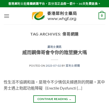
Skip
香港犀利士壯陽藥網購平台，百分百正品假一罰十、30天免費退換。
to
content
0
TAG ARCHIVES:
偉哥網購
犀利士資訊
威而鋼偉哥會令你的陰莖變大嗎
POSTED ON
2023-07-02
BY
犀利士網購
性生活不協調和諧，是現今不少情侶夫婦遇到的問顯。其中
男士遇上勃起功能障礙（Erectile Dysfuncti […]
CONTINUE READING
→