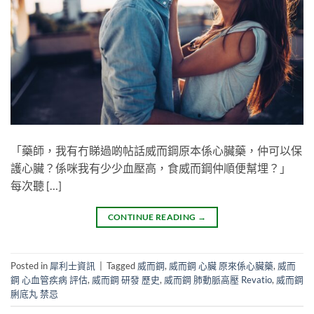
「藥師，我有冇睇過啲帖話威而鋼原本係心臟藥，仲可以保
護心臟？係咪我有少少血壓高，食威而鋼仲順便幫埋？」
每次聽 […]
CONTINUE READING
→
Posted in
犀利士資訊
|
Tagged
威而鋼
,
威而鋼 心臟 原來係心臟藥
,
威而
鋼 心血管疾病 評估
,
威而鋼 研發 歷史
,
威而鋼 肺動脈高壓 Revatio
,
威而鋼
脷底丸 禁忌