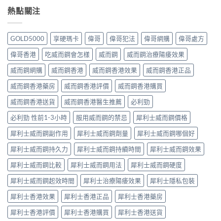
熱點關注
GOLD5000
享硬瑪卡
偉哥
偉哥犯法
偉哥網購
偉哥處方
偉哥香港
吃威而鋼會怎樣
威而鋼
威而鋼治療陽痿效果
威而鋼網購
威而鋼香港
威而鋼香港效果
威而鋼香港正品
威而鋼香港藥房
威而鋼香港評價
威而鋼香港購買
威而鋼香港送貨
威而鋼香港醫生推薦
必利勁
必利勁 性前1-3小時
服用威而鋼的禁忌
犀利士威而鋼價格
犀利士威而鋼副作用
犀利士威而鋼劑量
犀利士威而鋼哪個好
犀利士威而鋼持久力
犀利士威而鋼持續時間
犀利士威而鋼效果
犀利士威而鋼比較
犀利士威而鋼用法
犀利士威而鋼硬度
犀利士威而鋼起效時間
犀利士治療陽痿效果
犀利士隱私包裝
犀利士香港效果
犀利士香港正品
犀利士香港藥房
犀利士香港評價
犀利士香港購買
犀利士香港送貨