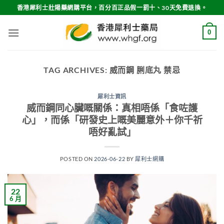
Skip
香港犀利士壯陽藥網購平台，百分百正品假一罰十、30天免費退換。
to
content
0
TAG ARCHIVES:
威而鋼 脷底丸 禁忌
犀利士資訊
威而鋼同心臟嘅關係：真相唔係「食咗護
心」，而係「研發史上嘅美麗意外＋你千祈
唔好亂試」
POSTED ON
2026-06-22
BY
犀利士網購
22
6 月