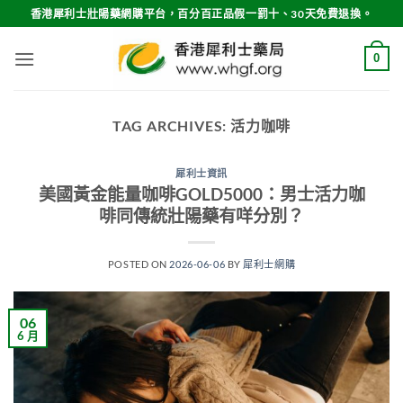
Skip
香港犀利士壯陽藥網購平台，百分百正品假一罰十、30天免費退換。
to
content
0
TAG ARCHIVES:
活力咖啡
犀利士資訊
美國黃金能量咖啡GOLD5000：男士活力咖
啡同傳統壯陽藥有咩分別？
POSTED ON
2026-06-06
BY
犀利士網購
06
6 月