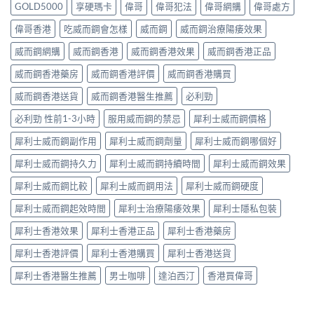
GOLD5000
享硬瑪卡
偉哥
偉哥犯法
偉哥網購
偉哥處方
偉哥香港
吃威而鋼會怎樣
威而鋼
威而鋼治療陽痿效果
威而鋼網購
威而鋼香港
威而鋼香港效果
威而鋼香港正品
威而鋼香港藥房
威而鋼香港評價
威而鋼香港購買
威而鋼香港送貨
威而鋼香港醫生推薦
必利勁
必利勁 性前1-3小時
服用威而鋼的禁忌
犀利士威而鋼價格
犀利士威而鋼副作用
犀利士威而鋼劑量
犀利士威而鋼哪個好
犀利士威而鋼持久力
犀利士威而鋼持續時間
犀利士威而鋼效果
犀利士威而鋼比較
犀利士威而鋼用法
犀利士威而鋼硬度
犀利士威而鋼起效時間
犀利士治療陽痿效果
犀利士隱私包裝
犀利士香港效果
犀利士香港正品
犀利士香港藥房
犀利士香港評價
犀利士香港購買
犀利士香港送貨
犀利士香港醫生推薦
男士咖啡
達泊西汀
香港買偉哥