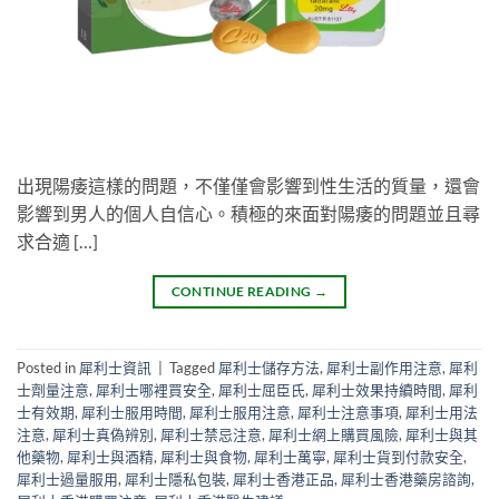
出現陽痿這樣的問題，不僅僅會影響到性生活的質量，還會
影響到男人的個人自信心。積極的來面對陽痿的問題並且尋
求合適 […]
CONTINUE READING
→
Posted in
犀利士資訊
|
Tagged
犀利士儲存方法
,
犀利士副作用注意
,
犀利
士劑量注意
,
犀利士哪裡買安全
,
犀利士屈臣氏
,
犀利士效果持續時間
,
犀利
士有效期
,
犀利士服用時間
,
犀利士服用注意
,
犀利士注意事項
,
犀利士用法
注意
,
犀利士真偽辨別
,
犀利士禁忌注意
,
犀利士網上購買風險
,
犀利士與其
他藥物
,
犀利士與酒精
,
犀利士與食物
,
犀利士萬寧
,
犀利士貨到付款安全
,
犀利士過量服用
,
犀利士隱私包裝
,
犀利士香港正品
,
犀利士香港藥房諮詢
,