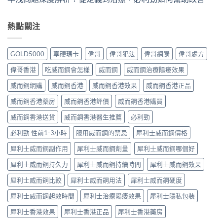
熱點關注
GOLD5000
享硬瑪卡
偉哥
偉哥犯法
偉哥網購
偉哥處方
偉哥香港
吃威而鋼會怎樣
威而鋼
威而鋼治療陽痿效果
威而鋼網購
威而鋼香港
威而鋼香港效果
威而鋼香港正品
威而鋼香港藥房
威而鋼香港評價
威而鋼香港購買
威而鋼香港送貨
威而鋼香港醫生推薦
必利勁
必利勁 性前1-3小時
服用威而鋼的禁忌
犀利士威而鋼價格
犀利士威而鋼副作用
犀利士威而鋼劑量
犀利士威而鋼哪個好
犀利士威而鋼持久力
犀利士威而鋼持續時間
犀利士威而鋼效果
犀利士威而鋼比較
犀利士威而鋼用法
犀利士威而鋼硬度
犀利士威而鋼起效時間
犀利士治療陽痿效果
犀利士隱私包裝
犀利士香港效果
犀利士香港正品
犀利士香港藥房