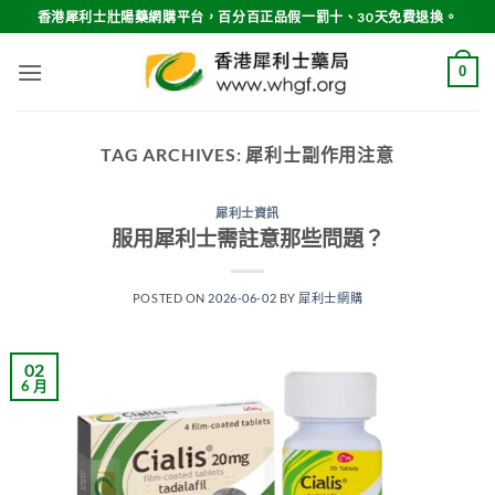
Skip
香港犀利士壯陽藥網購平台，百分百正品假一罰十、30天免費退換。
to
content
0
TAG ARCHIVES:
犀利士副作用注意
犀利士資訊
服用犀利士需註意那些問題？
POSTED ON
2026-06-02
BY
犀利士網購
02
6 月