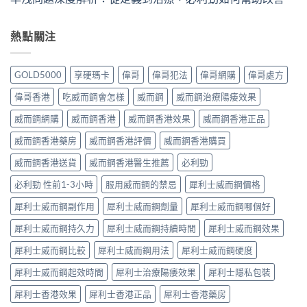
熱點關注
GOLD5000
享硬瑪卡
偉哥
偉哥犯法
偉哥網購
偉哥處方
偉哥香港
吃威而鋼會怎樣
威而鋼
威而鋼治療陽痿效果
威而鋼網購
威而鋼香港
威而鋼香港效果
威而鋼香港正品
威而鋼香港藥房
威而鋼香港評價
威而鋼香港購買
威而鋼香港送貨
威而鋼香港醫生推薦
必利勁
必利勁 性前1-3小時
服用威而鋼的禁忌
犀利士威而鋼價格
犀利士威而鋼副作用
犀利士威而鋼劑量
犀利士威而鋼哪個好
犀利士威而鋼持久力
犀利士威而鋼持續時間
犀利士威而鋼效果
犀利士威而鋼比較
犀利士威而鋼用法
犀利士威而鋼硬度
犀利士威而鋼起效時間
犀利士治療陽痿效果
犀利士隱私包裝
犀利士香港效果
犀利士香港正品
犀利士香港藥房