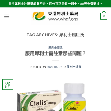
Skip
香港犀利士壯陽藥網購平台，百分百正品假一罰十、30天免費退換。
to
content
0
TAG ARCHIVES:
犀利士屈臣氏
犀利士資訊
服用犀利士需註意那些問題？
POSTED ON
2026-06-02
BY
犀利士網購
02
6 月