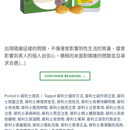
出現陽痿這樣的問題，不僅僅會影響到性生活的質量，還會
影響到男人的個人自信心。積極的來面對陽痿的問題並且尋
求合適 […]
CONTINUE READING
→
Posted in
犀利士資訊
|
Tagged
犀利士儲存方法
,
犀利士副作用注意
,
犀利
士劑量注意
,
犀利士哪裡買安全
,
犀利士屈臣氏
,
犀利士效果持續時間
,
犀利
士有效期
,
犀利士服用時間
,
犀利士服用注意
,
犀利士注意事項
,
犀利士用法
注意
,
犀利士真偽辨別
,
犀利士禁忌注意
,
犀利士網上購買風險
,
犀利士與其
他藥物
,
犀利士與酒精
,
犀利士與食物
,
犀利士萬寧
,
犀利士貨到付款安全
,
犀利士過量服用
,
犀利士隱私包裝
,
犀利士香港正品
,
犀利士香港藥房諮詢
,