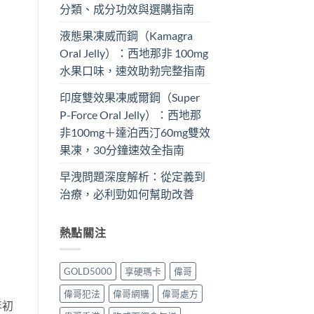
分類、成分功效與選購指南
液態果凍威而鋼（Kamagra
Oral Jelly）：西地那非 100mg​
水果口味，速效助勃完整指南
印度雙效果凍威爾鋼（Super
P-Force Oral Jelly）：西地那
非100mg＋達泊西汀60mg雙效
果凍，30分鐘速效全指南
早洩問題深度解析：從定義到
治療，必利勁如何幫助改善
熱點關注
GOLD5000
享硬瑪卡
偉哥
偉哥犯法
偉哥網購
偉哥處方
年初