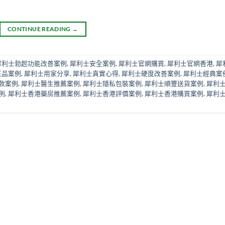
CONTINUE READING
→
犀利士勃起功能改善案例
,
犀利士安全案例
,
犀利士官網購買
,
犀利士官網香港
,
犀
正品案例
,
犀利士用家分享
,
犀利士真實心得
,
犀利士硬度改善案例
,
犀利士經典案
款案例
,
犀利士醫生推薦案例
,
犀利士隱私包裝案例
,
犀利士順豐送貨案例
,
犀利
例
,
犀利士香港藥房推薦案例
,
犀利士香港評價案例
,
犀利士香港購買案例
,
犀利