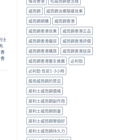
偉哥香港
吃威而鋼會怎樣
威而鋼
威而鋼治療陽痿效果
威而鋼網購
威而鋼香港
威而鋼香港效果
威而鋼香港正品
利士
威而鋼香港藥房
威而鋼香港評價
例
,
威而鋼香港購買
威而鋼香港送貨
士香
士香
威而鋼香港醫生推薦
必利勁
必利勁 性前1-3小時
服用威而鋼的禁忌
犀利士威而鋼價格
犀利士威而鋼副作用
犀利士威而鋼劑量
犀利士威而鋼哪個好
犀利士威而鋼持久力