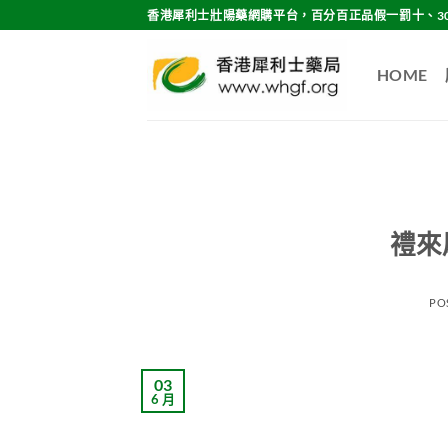
Skip
香港犀利士壯陽藥網購平台，百分百正品假一罰十、3
to
content
HOME
禮來
PO
03
6 月