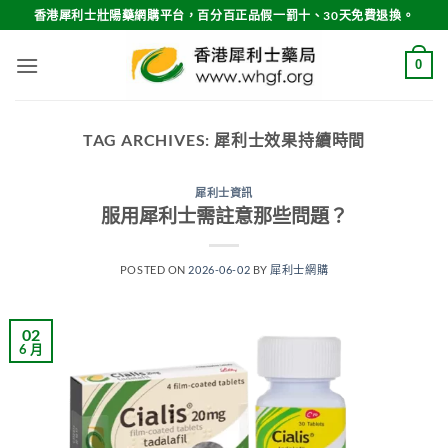
Skip
香港犀利士壯陽藥網購平台，百分百正品假一罰十、30天免費退換。
to
content
0
TAG ARCHIVES:
犀利士效果持續時間
犀利士資訊
服用犀利士需註意那些問題？
POSTED ON
2026-06-02
BY
犀利士網購
02
6 月