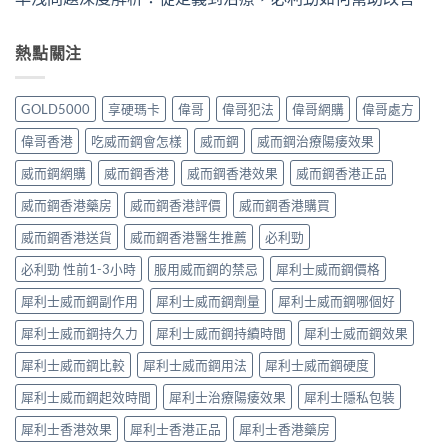
熱點關注
GOLD5000
享硬瑪卡
偉哥
偉哥犯法
偉哥網購
偉哥處方
偉哥香港
吃威而鋼會怎樣
威而鋼
威而鋼治療陽痿效果
威而鋼網購
威而鋼香港
威而鋼香港效果
威而鋼香港正品
威而鋼香港藥房
威而鋼香港評價
威而鋼香港購買
威而鋼香港送貨
威而鋼香港醫生推薦
必利勁
必利勁 性前1-3小時
服用威而鋼的禁忌
犀利士威而鋼價格
犀利士威而鋼副作用
犀利士威而鋼劑量
犀利士威而鋼哪個好
犀利士威而鋼持久力
犀利士威而鋼持續時間
犀利士威而鋼效果
犀利士威而鋼比較
犀利士威而鋼用法
犀利士威而鋼硬度
犀利士威而鋼起效時間
犀利士治療陽痿效果
犀利士隱私包裝
犀利士香港效果
犀利士香港正品
犀利士香港藥房