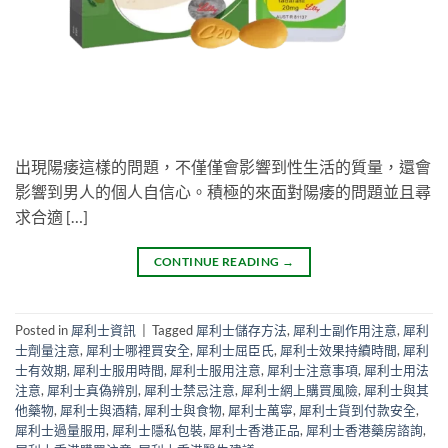
出現陽痿這樣的問題，不僅僅會影響到性生活的質量，還會
影響到男人的個人自信心。積極的來面對陽痿的問題並且尋
求合適 […]
CONTINUE READING
→
Posted in
犀利士資訊
|
Tagged
犀利士儲存方法
,
犀利士副作用注意
,
犀利
士劑量注意
,
犀利士哪裡買安全
,
犀利士屈臣氏
,
犀利士效果持續時間
,
犀利
士有效期
,
犀利士服用時間
,
犀利士服用注意
,
犀利士注意事項
,
犀利士用法
注意
,
犀利士真偽辨別
,
犀利士禁忌注意
,
犀利士網上購買風險
,
犀利士與其
他藥物
,
犀利士與酒精
,
犀利士與食物
,
犀利士萬寧
,
犀利士貨到付款安全
,
犀利士過量服用
,
犀利士隱私包裝
,
犀利士香港正品
,
犀利士香港藥房諮詢
,