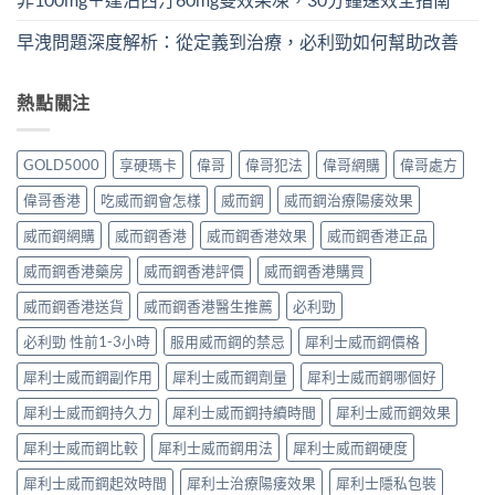
早洩問題深度解析：從定義到治療，必利勁如何幫助改善
熱點關注
GOLD5000
享硬瑪卡
偉哥
偉哥犯法
偉哥網購
偉哥處方
偉哥香港
吃威而鋼會怎樣
威而鋼
威而鋼治療陽痿效果
威而鋼網購
威而鋼香港
威而鋼香港效果
威而鋼香港正品
威而鋼香港藥房
威而鋼香港評價
威而鋼香港購買
威而鋼香港送貨
威而鋼香港醫生推薦
必利勁
必利勁 性前1-3小時
服用威而鋼的禁忌
犀利士威而鋼價格
犀利士威而鋼副作用
犀利士威而鋼劑量
犀利士威而鋼哪個好
犀利士威而鋼持久力
犀利士威而鋼持續時間
犀利士威而鋼效果
犀利士威而鋼比較
犀利士威而鋼用法
犀利士威而鋼硬度
犀利士威而鋼起效時間
犀利士治療陽痿效果
犀利士隱私包裝