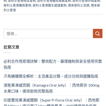
例
,
犀利士香港現貨案例
,
犀利士香港藥房推薦案例
,
犀利士香港評價案例
,
犀利士香港購買案例
,
犀利士香港醫生建議案例
,
禮來犀利士官網
,
禮來犀
利士香港
近期文章
必利吉作用原理詳解：雙效配方、藥理機制與安全使用完整
指南
汗馬糖種類全解析：主流產品分類、成分功效與選購指南
液態果凍威而鋼（Kamagra Oral Jelly）：西地那非 100mg​
水果口味，速效助勃完整指南
印度雙效果凍威爾鋼（Super P-Force Oral Jelly）：西地那
非100mg＋達泊西汀60mg雙效果凍，30分鐘速效全指南