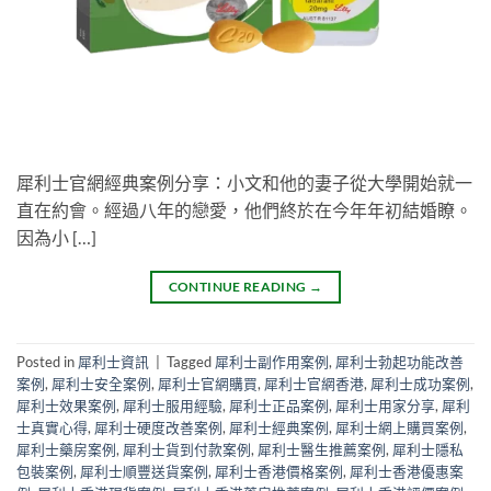
犀利士官網經典案例分享：小文和他的妻子從大學開始就一
直在約會。經過八年的戀愛，他們終於在今年年初結婚瞭。
因為小 […]
CONTINUE READING
→
Posted in
犀利士資訊
|
Tagged
犀利士副作用案例
,
犀利士勃起功能改善
案例
,
犀利士安全案例
,
犀利士官網購買
,
犀利士官網香港
,
犀利士成功案例
,
犀利士效果案例
,
犀利士服用經驗
,
犀利士正品案例
,
犀利士用家分享
,
犀利
士真實心得
,
犀利士硬度改善案例
,
犀利士經典案例
,
犀利士網上購買案例
,
犀利士藥房案例
,
犀利士貨到付款案例
,
犀利士醫生推薦案例
,
犀利士隱私
包裝案例
,
犀利士順豐送貨案例
,
犀利士香港價格案例
,
犀利士香港優惠案