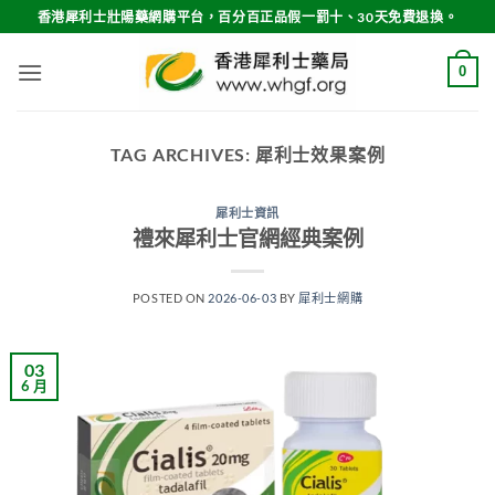
Skip
香港犀利士壯陽藥網購平台，百分百正品假一罰十、30天免費退換。
to
content
0
TAG ARCHIVES:
犀利士效果案例
犀利士資訊
禮來犀利士官網經典案例
POSTED ON
2026-06-03
BY
犀利士網購
03
6 月