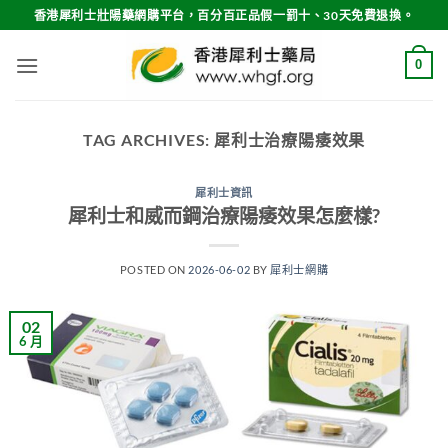
Skip
香港犀利士壯陽藥網購平台，百分百正品假一罰十、30天免費退換。
to
content
0
TAG ARCHIVES:
犀利士治療陽痿效果
犀利士資訊
犀利士和威而鋼治療陽痿效果怎麼樣?
POSTED ON
2026-06-02
BY
犀利士網購
02
6 月