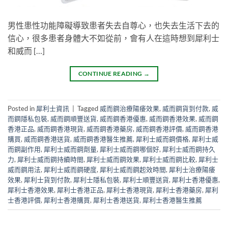
男性患性功能障礙導致患者失去自尊心，也失去生活下去的
信心，很多患者身體大不如從前，會有人在這時想到犀利士
和威而 […]
CONTINUE READING
→
Posted in
犀利士資訊
|
Tagged
威而鋼治療陽痿效果
,
威而鋼貨到付款
,
威
而鋼隱私包裝
,
威而鋼順豐送貨
,
威而鋼香港優惠
,
威而鋼香港效果
,
威而鋼
香港正品
,
威而鋼香港現貨
,
威而鋼香港藥房
,
威而鋼香港評價
,
威而鋼香港
購買
,
威而鋼香港送貨
,
威而鋼香港醫生推薦
,
犀利士威而鋼價格
,
犀利士威
而鋼副作用
,
犀利士威而鋼劑量
,
犀利士威而鋼哪個好
,
犀利士威而鋼持久
力
,
犀利士威而鋼持續時間
,
犀利士威而鋼效果
,
犀利士威而鋼比較
,
犀利士
威而鋼用法
,
犀利士威而鋼硬度
,
犀利士威而鋼起效時間
,
犀利士治療陽痿
效果
,
犀利士貨到付款
,
犀利士隱私包裝
,
犀利士順豐送貨
,
犀利士香港優惠
,
犀利士香港效果
,
犀利士香港正品
,
犀利士香港現貨
,
犀利士香港藥房
,
犀利
士香港評價
,
犀利士香港購買
,
犀利士香港送貨
,
犀利士香港醫生推薦