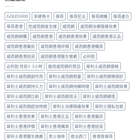
GOLD5000
享硬瑪卡
偉哥
偉哥犯法
偉哥網購
偉哥處方
偉哥香港
吃威而鋼會怎樣
威而鋼
威而鋼治療陽痿效果
威而鋼網購
威而鋼香港
威而鋼香港效果
威而鋼香港正品
威而鋼香港藥房
威而鋼香港評價
威而鋼香港購買
威而鋼香港送貨
威而鋼香港醫生推薦
必利勁
必利勁 性前1-3小時
服用威而鋼的禁忌
犀利士威而鋼價格
犀利士威而鋼副作用
犀利士威而鋼劑量
犀利士威而鋼哪個好
犀利士威而鋼持久力
犀利士威而鋼持續時間
犀利士威而鋼效果
犀利士威而鋼比較
犀利士威而鋼用法
犀利士威而鋼硬度
犀利士威而鋼起效時間
犀利士治療陽痿效果
犀利士隱私包裝
犀利士香港效果
犀利士香港正品
犀利士香港藥房
犀利士香港評價
犀利士香港購買
犀利士香港送貨
犀利士香港醫生推薦
男士咖啡
達泊西汀
香港買偉哥