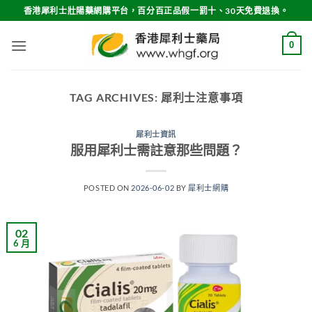
Skip
香港犀利士壯陽藥網購平台，百分百正品假一罰十、30天免費退換。
to
content
0
TAG ARCHIVES:
犀利士注意事項
犀利士資訊
服用犀利士需註意那些問題？
POSTED ON
2026-06-02
BY
犀利士網購
02
6 月