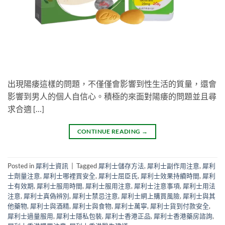
出現陽痿這樣的問題，不僅僅會影響到性生活的質量，還會
影響到男人的個人自信心。積極的來面對陽痿的問題並且尋
求合適 […]
CONTINUE READING
→
Posted in
犀利士資訊
|
Tagged
犀利士儲存方法
,
犀利士副作用注意
,
犀利
士劑量注意
,
犀利士哪裡買安全
,
犀利士屈臣氏
,
犀利士效果持續時間
,
犀利
士有效期
,
犀利士服用時間
,
犀利士服用注意
,
犀利士注意事項
,
犀利士用法
注意
,
犀利士真偽辨別
,
犀利士禁忌注意
,
犀利士網上購買風險
,
犀利士與其
他藥物
,
犀利士與酒精
,
犀利士與食物
,
犀利士萬寧
,
犀利士貨到付款安全
,
犀利士過量服用
,
犀利士隱私包裝
,
犀利士香港正品
,
犀利士香港藥房諮詢
,