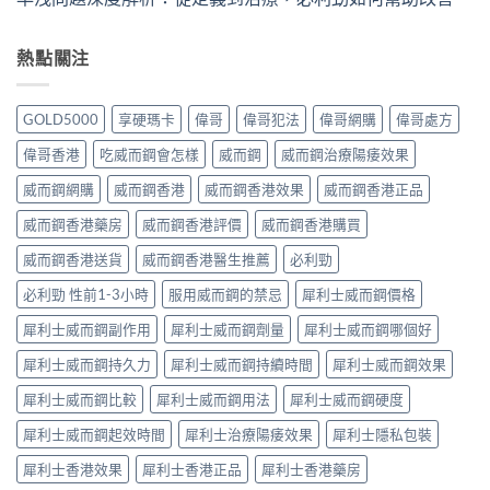
熱點關注
GOLD5000
享硬瑪卡
偉哥
偉哥犯法
偉哥網購
偉哥處方
偉哥香港
吃威而鋼會怎樣
威而鋼
威而鋼治療陽痿效果
威而鋼網購
威而鋼香港
威而鋼香港效果
威而鋼香港正品
威而鋼香港藥房
威而鋼香港評價
威而鋼香港購買
威而鋼香港送貨
威而鋼香港醫生推薦
必利勁
必利勁 性前1-3小時
服用威而鋼的禁忌
犀利士威而鋼價格
犀利士威而鋼副作用
犀利士威而鋼劑量
犀利士威而鋼哪個好
犀利士威而鋼持久力
犀利士威而鋼持續時間
犀利士威而鋼效果
犀利士威而鋼比較
犀利士威而鋼用法
犀利士威而鋼硬度
犀利士威而鋼起效時間
犀利士治療陽痿效果
犀利士隱私包裝
犀利士香港效果
犀利士香港正品
犀利士香港藥房