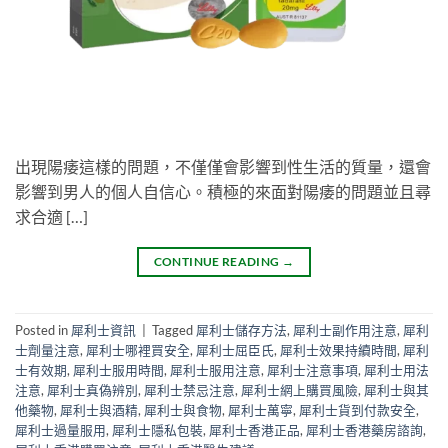
出現陽痿這樣的問題，不僅僅會影響到性生活的質量，還會
影響到男人的個人自信心。積極的來面對陽痿的問題並且尋
求合適 […]
CONTINUE READING
→
Posted in
犀利士資訊
|
Tagged
犀利士儲存方法
,
犀利士副作用注意
,
犀利
士劑量注意
,
犀利士哪裡買安全
,
犀利士屈臣氏
,
犀利士效果持續時間
,
犀利
士有效期
,
犀利士服用時間
,
犀利士服用注意
,
犀利士注意事項
,
犀利士用法
注意
,
犀利士真偽辨別
,
犀利士禁忌注意
,
犀利士網上購買風險
,
犀利士與其
他藥物
,
犀利士與酒精
,
犀利士與食物
,
犀利士萬寧
,
犀利士貨到付款安全
,
犀利士過量服用
,
犀利士隱私包裝
,
犀利士香港正品
,
犀利士香港藥房諮詢
,