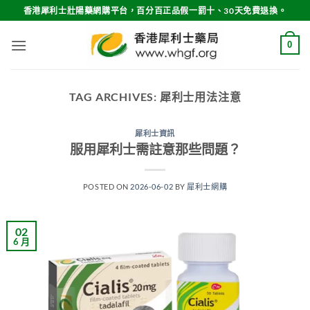
Skip
香港犀利士壯陽藥網購平台，百分百正品假一罰十、30天免費退換。
to
content
0
TAG ARCHIVES:
犀利士用法注意
犀利士資訊
服用犀利士需註意那些問題？
POSTED ON
2026-06-02
BY
犀利士網購
02
6 月