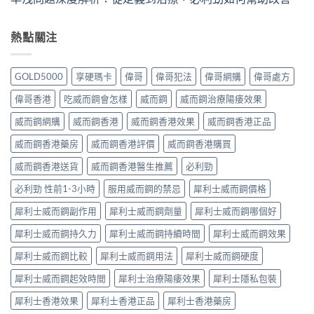
熱點關注
GOLD5000
享硬瑪卡
偉哥
偉哥犯法
偉哥網購
偉哥處方
偉哥香港
吃威而鋼會怎樣
威而鋼
威而鋼治療陽痿效果
威而鋼網購
威而鋼香港
威而鋼香港效果
威而鋼香港正品
威而鋼香港藥房
威而鋼香港評價
威而鋼香港購買
威而鋼香港送貨
威而鋼香港醫生推薦
必利勁
必利勁 性前1-3小時
服用威而鋼的禁忌
犀利士威而鋼價格
犀利士威而鋼副作用
犀利士威而鋼劑量
犀利士威而鋼哪個好
犀利士威而鋼持久力
犀利士威而鋼持續時間
犀利士威而鋼效果
犀利士威而鋼比較
犀利士威而鋼用法
犀利士威而鋼硬度
犀利士威而鋼起效時間
犀利士治療陽痿效果
犀利士隱私包裝
犀利士香港效果
犀利士香港正品
犀利士香港藥房