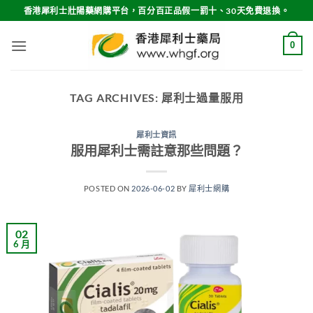
Skip
香港犀利士壯陽藥網購平台，百分百正品假一罰十、30天免費退換。
to
content
0
TAG ARCHIVES:
犀利士過量服用
犀利士資訊
服用犀利士需註意那些問題？
POSTED ON
2026-06-02
BY
犀利士網購
02
6 月