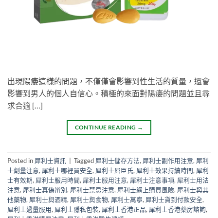
出現陽痿這樣的問題，不僅僅會影響到性生活的質量，還會
影響到男人的個人自信心。積極的來面對陽痿的問題並且尋
求合適 […]
CONTINUE READING
→
Posted in
犀利士資訊
|
Tagged
犀利士儲存方法
,
犀利士副作用注意
,
犀利
士劑量注意
,
犀利士哪裡買安全
,
犀利士屈臣氏
,
犀利士效果持續時間
,
犀利
士有效期
,
犀利士服用時間
,
犀利士服用注意
,
犀利士注意事項
,
犀利士用法
注意
,
犀利士真偽辨別
,
犀利士禁忌注意
,
犀利士網上購買風險
,
犀利士與其
他藥物
,
犀利士與酒精
,
犀利士與食物
,
犀利士萬寧
,
犀利士貨到付款安全
,
犀利士過量服用
,
犀利士隱私包裝
,
犀利士香港正品
,
犀利士香港藥房諮詢
,