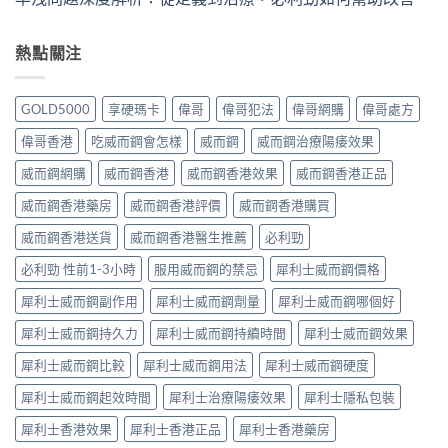
熱點關注
GOLD5000
享硬瑪卡
偉哥
偉哥犯法
偉哥網購
偉哥處方
偉哥香港
吃威而鋼會怎樣
威而鋼
威而鋼治療陽痿效果
威而鋼網購
威而鋼香港
威而鋼香港效果
威而鋼香港正品
威而鋼香港藥房
威而鋼香港評價
威而鋼香港購買
威而鋼香港送貨
威而鋼香港醫生推薦
必利勁
必利勁 性前1-3小時
服用威而鋼的禁忌
犀利士威而鋼價格
犀利士威而鋼副作用
犀利士威而鋼劑量
犀利士威而鋼哪個好
犀利士威而鋼持久力
犀利士威而鋼持續時間
犀利士威而鋼效果
犀利士威而鋼比較
犀利士威而鋼用法
犀利士威而鋼硬度
犀利士威而鋼起效時間
犀利士治療陽痿效果
犀利士隱私包裝
犀利士香港效果
犀利士香港正品
犀利士香港藥房