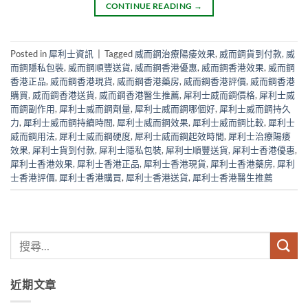
CONTINUE READING
→
Posted in
犀利士資訊
|
Tagged
威而鋼治療陽痿效果
,
威而鋼貨到付款
,
威
而鋼隱私包裝
,
威而鋼順豐送貨
,
威而鋼香港優惠
,
威而鋼香港效果
,
威而鋼
香港正品
,
威而鋼香港現貨
,
威而鋼香港藥房
,
威而鋼香港評價
,
威而鋼香港
購買
,
威而鋼香港送貨
,
威而鋼香港醫生推薦
,
犀利士威而鋼價格
,
犀利士威
而鋼副作用
,
犀利士威而鋼劑量
,
犀利士威而鋼哪個好
,
犀利士威而鋼持久
力
,
犀利士威而鋼持續時間
,
犀利士威而鋼效果
,
犀利士威而鋼比較
,
犀利士
威而鋼用法
,
犀利士威而鋼硬度
,
犀利士威而鋼起效時間
,
犀利士治療陽痿
效果
,
犀利士貨到付款
,
犀利士隱私包裝
,
犀利士順豐送貨
,
犀利士香港優惠
,
犀利士香港效果
,
犀利士香港正品
,
犀利士香港現貨
,
犀利士香港藥房
,
犀利
士香港評價
,
犀利士香港購買
,
犀利士香港送貨
,
犀利士香港醫生推薦
近期文章