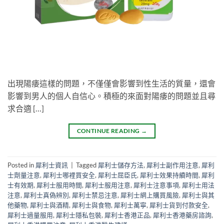
出現陽痿這樣的問題，不僅僅會影響到性生活的質量，還會
影響到男人的個人自信心。積極的來面對陽痿的問題並且尋
求合適 […]
CONTINUE READING
→
Posted in
犀利士資訊
|
Tagged
犀利士儲存方法
,
犀利士副作用注意
,
犀利
士劑量注意
,
犀利士哪裡買安全
,
犀利士屈臣氏
,
犀利士效果持續時間
,
犀利
士有效期
,
犀利士服用時間
,
犀利士服用注意
,
犀利士注意事項
,
犀利士用法
注意
,
犀利士真偽辨別
,
犀利士禁忌注意
,
犀利士網上購買風險
,
犀利士與其
他藥物
,
犀利士與酒精
,
犀利士與食物
,
犀利士萬寧
,
犀利士貨到付款安全
,
犀利士過量服用
,
犀利士隱私包裝
,
犀利士香港正品
,
犀利士香港藥房諮詢
,