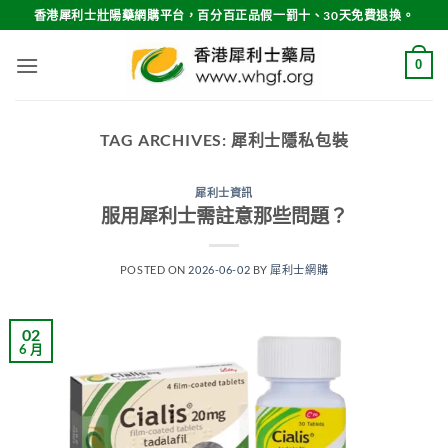
Skip
香港犀利士壯陽藥網購平台，百分百正品假一罰十、30天免費退換。
to
content
0
TAG ARCHIVES:
犀利士隱私包裝
犀利士資訊
服用犀利士需註意那些問題？
POSTED ON
2026-06-02
BY
犀利士網購
02
6 月