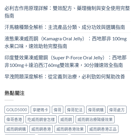
必利吉作用原理詳解：雙效配方、藥理機制與安全使用完整
指南
汗馬糖種類全解析：主流產品分類、成分功效與選購指南
液態果凍威而鋼（Kamagra Oral Jelly）：西地那非 100mg​
水果口味，速效助勃完整指南
印度雙效果凍威爾鋼（Super P-Force Oral Jelly）：西地那
非100mg＋達泊西汀60mg雙效果凍，30分鐘速效全指南
早洩問題深度解析：從定義到治療，必利勁如何幫助改善
熱點關注
GOLD5000
享硬瑪卡
偉哥
偉哥犯法
偉哥網購
偉哥處方
偉哥香港
吃威而鋼會怎樣
威而鋼
威而鋼治療陽痿效果
威而鋼網購
威而鋼香港
威而鋼香港效果
威而鋼香港正品