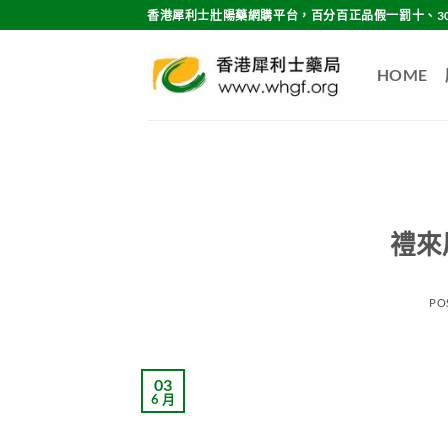
Skip
香港犀利士壯陽藥網購平台，百分百正品假一罰十、3
to
content
HOME
禮來
PO
03
6 月