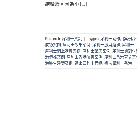
結婚瞭。因為小 […]
Posted in
犀利士資訊
|
Tagged
犀利士副作用案例
,
成功案例
,
犀利士效果案例
,
犀利士服用經驗
,
犀利士
犀利士網上購買案例
,
犀利士藥房案例
,
犀利士貨到付
港價格案例
,
犀利士香港優惠案例
,
犀利士香港現貨案
港醫生建議案例
,
禮來犀利士官網
,
禮來犀利士香港