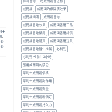
偉哥香港
吃威而鋼會怎樣
威而鋼
威而鋼治療陽痿效果
威而鋼網購
威而鋼香港
威而鋼香港效果
威而鋼香港正品
利士
威而鋼香港藥房
威而鋼香港評價
例
,
威而鋼香港購買
威而鋼香港送貨
士香
士香
威而鋼香港醫生推薦
必利勁
必利勁 性前1-3小時
服用威而鋼的禁忌
犀利士威而鋼價格
犀利士威而鋼副作用
犀利士威而鋼劑量
犀利士威而鋼哪個好
犀利士威而鋼持久力