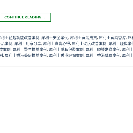
CONTINUE READING
→
犀利士勃起功能改善案例
,
犀利士安全案例
,
犀利士官網購買
,
犀利士官網香港
,
犀
正品案例
,
犀利士用家分享
,
犀利士真實心得
,
犀利士硬度改善案例
,
犀利士經典案
款案例
,
犀利士醫生推薦案例
,
犀利士隱私包裝案例
,
犀利士順豐送貨案例
,
犀利
例
,
犀利士香港藥房推薦案例
,
犀利士香港評價案例
,
犀利士香港購買案例
,
犀利