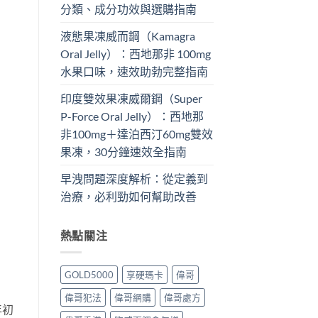
分類、成分功效與選購指南
液態果凍威而鋼（Kamagra
Oral Jelly）：西地那非 100mg​
水果口味，速效助勃完整指南
印度雙效果凍威爾鋼（Super
P-Force Oral Jelly）：西地那
非100mg＋達泊西汀60mg雙效
果凍，30分鐘速效全指南
早洩問題深度解析：從定義到
治療，必利勁如何幫助改善
熱點關注
GOLD5000
享硬瑪卡
偉哥
偉哥犯法
偉哥網購
偉哥處方
年初