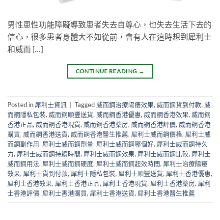
男性患性功能障礙導致患者失去自尊心，也失去生活下去的
信心，很多患者身體大不如從前，會有人在這時想到犀利士
和威而 […]
CONTINUE READING
→
Posted in
犀利士資訊
|
Tagged
威而鋼治療陽痿效果
,
威而鋼貨到付款
,
威
而鋼隱私包裝
,
威而鋼順豐送貨
,
威而鋼香港優惠
,
威而鋼香港效果
,
威而鋼
香港正品
,
威而鋼香港現貨
,
威而鋼香港藥房
,
威而鋼香港評價
,
威而鋼香港
購買
,
威而鋼香港送貨
,
威而鋼香港醫生推薦
,
犀利士威而鋼價格
,
犀利士威
而鋼副作用
,
犀利士威而鋼劑量
,
犀利士威而鋼哪個好
,
犀利士威而鋼持久
力
,
犀利士威而鋼持續時間
,
犀利士威而鋼效果
,
犀利士威而鋼比較
,
犀利士
威而鋼用法
,
犀利士威而鋼硬度
,
犀利士威而鋼起效時間
,
犀利士治療陽痿
效果
,
犀利士貨到付款
,
犀利士隱私包裝
,
犀利士順豐送貨
,
犀利士香港優惠
,
犀利士香港效果
,
犀利士香港正品
,
犀利士香港現貨
,
犀利士香港藥房
,
犀利
士香港評價
,
犀利士香港購買
,
犀利士香港送貨
,
犀利士香港醫生推薦