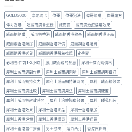
GOLD5000
享硬瑪卡
偉哥
偉哥犯法
偉哥網購
偉哥處方
偉哥香港
吃威而鋼會怎樣
威而鋼
威而鋼治療陽痿效果
威而鋼網購
威而鋼香港
威而鋼香港效果
威而鋼香港正品
威而鋼香港藥房
威而鋼香港評價
威而鋼香港購買
威而鋼香港送貨
威而鋼香港醫生推薦
必利勁
必利勁 性前1-3小時
服用威而鋼的禁忌
犀利士威而鋼價格
犀利士威而鋼副作用
犀利士威而鋼劑量
犀利士威而鋼哪個好
犀利士威而鋼持久力
犀利士威而鋼持續時間
犀利士威而鋼效果
犀利士威而鋼比較
犀利士威而鋼用法
犀利士威而鋼硬度
犀利士威而鋼起效時間
犀利士治療陽痿效果
犀利士隱私包裝
犀利士香港效果
犀利士香港正品
犀利士香港藥房
犀利士香港評價
犀利士香港購買
犀利士香港送貨
犀利士香港醫生推薦
男士咖啡
達泊西汀
香港買偉哥