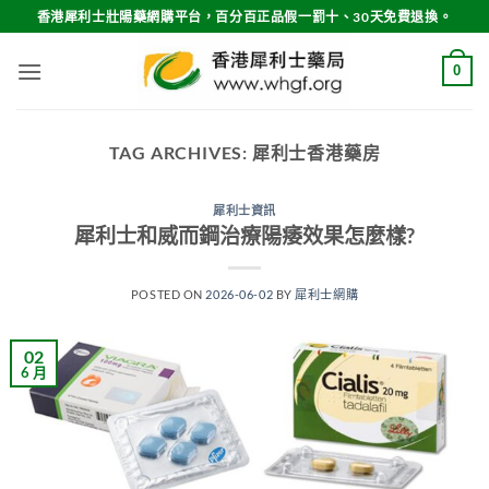
Skip
香港犀利士壯陽藥網購平台，百分百正品假一罰十、30天免費退換。
to
content
0
TAG ARCHIVES:
犀利士香港藥房
犀利士資訊
犀利士和威而鋼治療陽痿效果怎麼樣?
POSTED ON
2026-06-02
BY
犀利士網購
02
6 月