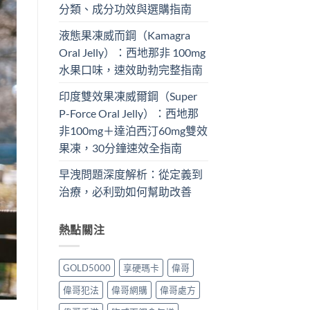
分類、成分功效與選購指南
液態果凍威而鋼（Kamagra
Oral Jelly）：西地那非 100mg​
水果口味，速效助勃完整指南
印度雙效果凍威爾鋼（Super
P-Force Oral Jelly）：西地那
非100mg＋達泊西汀60mg雙效
果凍，30分鐘速效全指南
早洩問題深度解析：從定義到
治療，必利勁如何幫助改善
熱點關注
GOLD5000
享硬瑪卡
偉哥
偉哥犯法
偉哥網購
偉哥處方