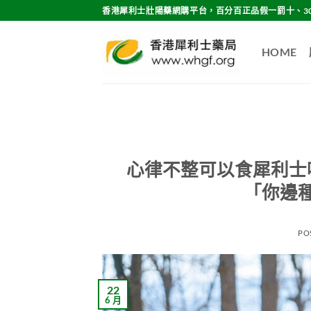
Skip
香港犀利士壯陽藥網購平台，百分百正品假一罰十、3
to
content
HOME
心律不整可以食犀利士
「你邊
PO
22
6 月