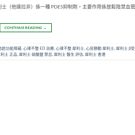
士（他達拉非）係一種 PDE5抑制劑，主要作用係放鬆陰莖血
CONTINUE READING
→
勃起功能障礙
,
心律不整 ED 治療
,
心律不整 犀利士
,
心房顫動 犀利士
,
犀利士 β
犀利士 正品
,
犀利士 硝酸鹽 禁忌
,
犀利士 醫生 評估
,
犀利士 香港