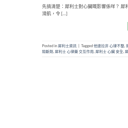
先搞清楚：犀利士對心臟嘅影響係咩？ 犀利
滑肌，令 […]
Posted in
犀利士資訊
|
Tagged
他達拉非 心律不整
,
阻斷劑
,
犀利士 心律藥 交互作用
,
犀利士 心臟 安全
,