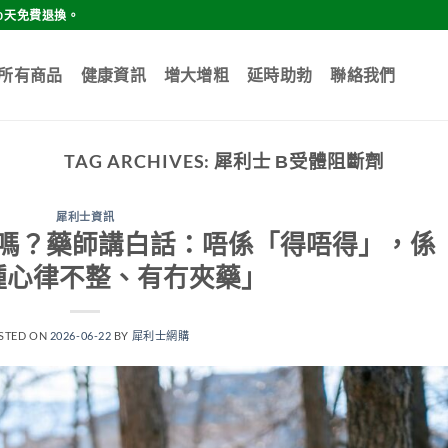
0天免費退換。
所有商品
健康資訊
增大增粗
延時助勃
聯絡我們
TAG ARCHIVES:
犀利士 Β受體阻斷劑
犀利士資訊
嗎？藥師講白話：唔係「得唔得」，係
種心律不整、有冇夾藥」
STED ON
2026-06-22
BY
犀利士網購