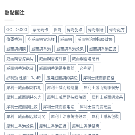
熱點關注
GOLD5000
享硬瑪卡
偉哥
偉哥犯法
偉哥網購
偉哥處方
偉哥香港
吃威而鋼會怎樣
威而鋼
威而鋼治療陽痿效果
威而鋼網購
威而鋼香港
威而鋼香港效果
威而鋼香港正品
威而鋼香港藥房
威而鋼香港評價
威而鋼香港購買
威而鋼香港送貨
威而鋼香港醫生推薦
必利勁
必利勁 性前1-3小時
服用威而鋼的禁忌
犀利士威而鋼價格
犀利士威而鋼副作用
犀利士威而鋼劑量
犀利士威而鋼哪個好
犀利士威而鋼持久力
犀利士威而鋼持續時間
犀利士威而鋼效果
犀利士威而鋼比較
犀利士威而鋼用法
犀利士威而鋼硬度
犀利士威而鋼起效時間
犀利士治療陽痿效果
犀利士隱私包裝
犀利士香港效果
犀利士香港正品
犀利士香港藥房