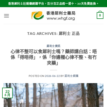
Skip
香港犀利士壯陽藥網購平台，百分百正品假一罰十、30天免費退換。
to
content
0
TAG ARCHIVES:
犀利士 正品
犀利士資訊
心律不整可以食犀利士嗎？藥師講白話：唔
係「得唔得」，係「你邊種心律不整、有冇
夾藥」
POSTED ON
2026-06-22
BY
犀利士網購
22
6 月