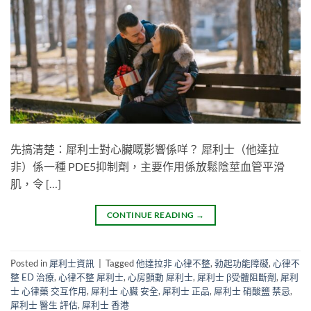
先搞清楚：犀利士對心臟嘅影響係咩？ 犀利士（他達拉
非）係一種 PDE5抑制劑，主要作用係放鬆陰莖血管平滑
肌，令 […]
CONTINUE READING
→
Posted in
犀利士資訊
|
Tagged
他達拉非 心律不整
,
勃起功能障礙
,
心律不
整 ED 治療
,
心律不整 犀利士
,
心房顫動 犀利士
,
犀利士 β受體阻斷劑
,
犀利
士 心律藥 交互作用
,
犀利士 心臟 安全
,
犀利士 正品
,
犀利士 硝酸鹽 禁忌
,
犀利士 醫生 評估
,
犀利士 香港