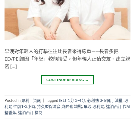
早洩對年輕人的打擊往往比長者來得嚴重——長者多把
ED/PE 歸因「年紀」較能接受，但年輕人正值交友、建立親
密 […]
CONTINUE READING
→
Posted in
犀利士資訊
|
Tagged
IELT 1分 3-4分
,
必利勁 3-6個月 減量
,
必
利勁 性前1-3小時
,
持久型保險套 麻醉膏 缺點
,
早洩 必利勁
,
達泊西汀 作嘔
墊香蕉
,
達泊西汀 機制