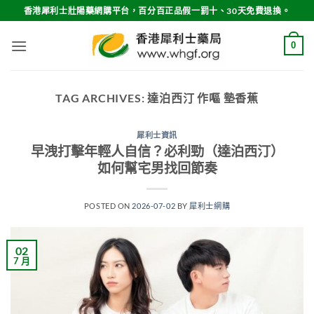
Skip
香港犀利士壯陽藥網購平台，百分百正品假一罰十、30天免費退換。
to
content
0
TAG ARCHIVES:
達泊西汀 作嘔 墊香蕉
犀利士資訊
早洩打擊年輕人自信？必利勁（達泊西汀）
如何幫宅男找回節奏
POSTED ON
2026-07-02
BY
犀利士網購
02
7 月