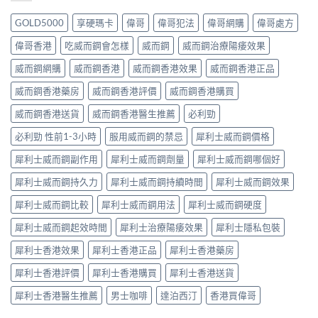
GOLD5000
享硬瑪卡
偉哥
偉哥犯法
偉哥網購
偉哥處方
偉哥香港
吃威而鋼會怎樣
威而鋼
威而鋼治療陽痿效果
威而鋼網購
威而鋼香港
威而鋼香港效果
威而鋼香港正品
威而鋼香港藥房
威而鋼香港評價
威而鋼香港購買
威而鋼香港送貨
威而鋼香港醫生推薦
必利勁
必利勁 性前1-3小時
服用威而鋼的禁忌
犀利士威而鋼價格
犀利士威而鋼副作用
犀利士威而鋼劑量
犀利士威而鋼哪個好
犀利士威而鋼持久力
犀利士威而鋼持續時間
犀利士威而鋼效果
犀利士威而鋼比較
犀利士威而鋼用法
犀利士威而鋼硬度
犀利士威而鋼起效時間
犀利士治療陽痿效果
犀利士隱私包裝
犀利士香港效果
犀利士香港正品
犀利士香港藥房
犀利士香港評價
犀利士香港購買
犀利士香港送貨
犀利士香港醫生推薦
男士咖啡
達泊西汀
香港買偉哥