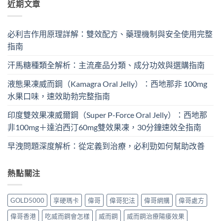
近期文章
必利吉作用原理詳解：雙效配方、藥理機制與安全使用完整
指南
汗馬糖種類全解析：主流產品分類、成分功效與選購指南
液態果凍威而鋼（Kamagra Oral Jelly）：西地那非 100mg​
水果口味，速效助勃完整指南
印度雙效果凍威爾鋼（Super P-Force Oral Jelly）：西地那
非100mg＋達泊西汀60mg雙效果凍，30分鐘速效全指南
早洩問題深度解析：從定義到治療，必利勁如何幫助改善
熱點關注
GOLD5000
享硬瑪卡
偉哥
偉哥犯法
偉哥網購
偉哥處方
偉哥香港
吃威而鋼會怎樣
威而鋼
威而鋼治療陽痿效果