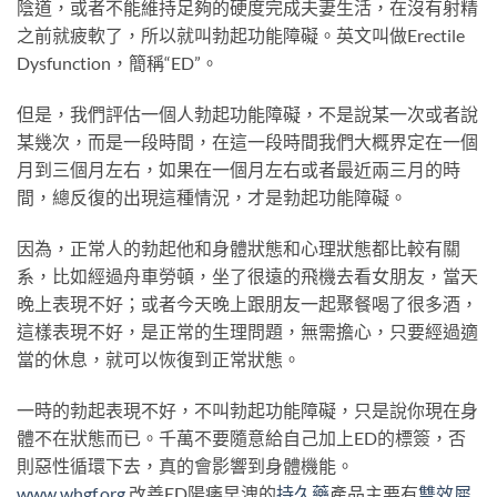
陰道，或者不能維持足夠的硬度完成夫妻生活，在沒有射精
之前就疲軟了，所以就叫勃起功能障礙。英文叫做Erectile
Dysfunction，簡稱“ED”。
但是，我們評估一個人勃起功能障礙，不是說某一次或者說
某幾次，而是一段時間，在這一段時間我們大概界定在一個
月到三個月左右，如果在一個月左右或者最近兩三月的時
間，總反復的出現這種情況，才是勃起功能障礙。
因為，正常人的勃起他和身體狀態和心理狀態都比較有關
系，比如經過舟車勞頓，坐了很遠的飛機去看女朋友，當天
晚上表現不好；或者今天晚上跟朋友一起聚餐喝了很多酒，
這樣表現不好，是正常的生理問題，無需擔心，只要經過適
當的休息，就可以恢復到正常狀態。
一時的勃起表現不好，不叫勃起功能障礙，只是說你現在身
體不在狀態而已。千萬不要隨意給自己加上ED的標簽，否
則惡性循環下去，真的會影響到身體機能。
www.whgf.org
改善ED陽痿早洩的
持久藥
產品主要有
雙效犀