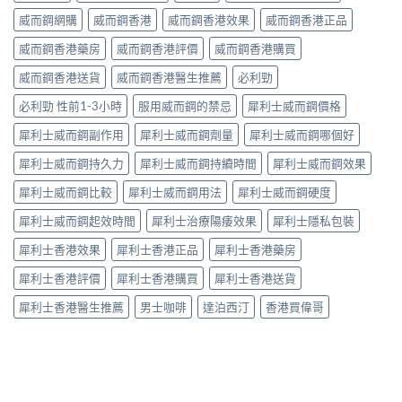
威而鋼網購
威而鋼香港
威而鋼香港效果
威而鋼香港正品
威而鋼香港藥房
威而鋼香港評價
威而鋼香港購買
威而鋼香港送貨
威而鋼香港醫生推薦
必利勁
必利勁 性前1-3小時
服用威而鋼的禁忌
犀利士威而鋼價格
犀利士威而鋼副作用
犀利士威而鋼劑量
犀利士威而鋼哪個好
犀利士威而鋼持久力
犀利士威而鋼持續時間
犀利士威而鋼效果
犀利士威而鋼比較
犀利士威而鋼用法
犀利士威而鋼硬度
犀利士威而鋼起效時間
犀利士治療陽痿效果
犀利士隱私包裝
犀利士香港效果
犀利士香港正品
犀利士香港藥房
犀利士香港評價
犀利士香港購買
犀利士香港送貨
犀利士香港醫生推薦
男士咖啡
達泊西汀
香港買偉哥