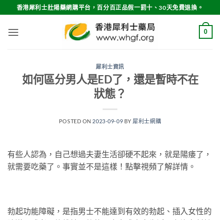
Skip
香港犀利士壯陽藥網購平台，百分百正品假一罰十、30天免費退換。
to
content
0
犀利士資訊
如何區分男人是ED了，還是暫時不在
狀態？
POSTED ON
2023-09-09
BY
犀利士網購
有些人認為，自己想過夫妻生活卻硬不起來，就是陽痿了，
就需要吃藥了。事實並不是這樣！點擊視頻了解詳情。
勃起功能障礙，是指男士不能達到有效的勃起、插入女性的