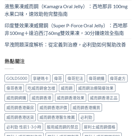
液態果凍威而鋼（Kamagra Oral Jelly）：西地那非 100mg​
水果口味，速效助勃完整指南
印度雙效果凍威爾鋼（Super P-Force Oral Jelly）：西地那
非100mg＋達泊西汀60mg雙效果凍，30分鐘速效全指南
早洩問題深度解析：從定義到治療，必利勁如何幫助改善
熱點關注
GOLD5000
享硬瑪卡
偉哥
偉哥犯法
偉哥網購
偉哥處方
偉哥香港
吃威而鋼會怎樣
威而鋼
威而鋼治療陽痿效果
威而鋼網購
威而鋼香港
威而鋼香港效果
威而鋼香港正品
威而鋼香港藥房
威而鋼香港評價
威而鋼香港購買
威而鋼香港送貨
威而鋼香港醫生推薦
必利勁
必利勁 性前1-3小時
服用威而鋼的禁忌
犀利士威而鋼價格