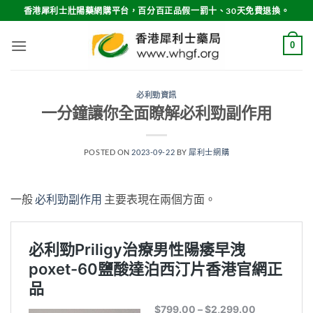
Skip
香港犀利士壯陽藥網購平台，百分百正品假一罰十、30天免費退換。
to
content
0
必利勁資訊
一分鐘讓你全面瞭解必利勁副作用
POSTED ON
2023-09-22
BY
犀利士網購
一般
必利勁副作用
主要表現在兩個方面。