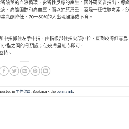
陰莖的血液循環，影響性反應的産生。國外研究者指出，導
尿病、高膽固醇和高血壓，而以抽菸爲重。酒是一種性腺毒素，
辜丸酮降低，70一80%的人出現陽痿或不育。
中指抓住左手中指，由指根部往指尖部抻拉，直到皮膚紅赤爲
和小指之間的骨頭處；使皮膚呈紅赤即可。
堅持。
 posted in
男性健康
. Bookmark the
permalink
.