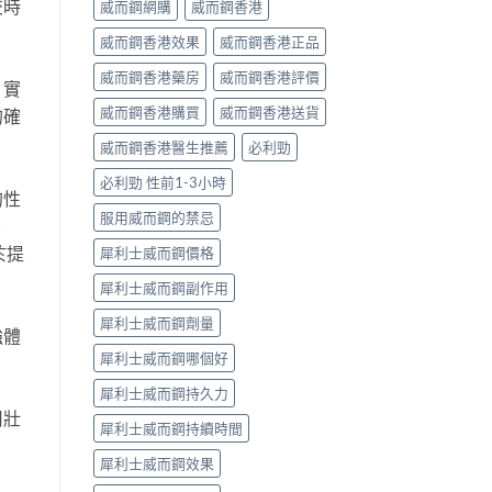
交時
威而鋼網購
威而鋼香港
威而鋼香港效果
威而鋼香港正品
威而鋼香港藥房
威而鋼香港評價
。實
威而鋼香港購買
威而鋼香港送貨
的確
威而鋼香港醫生推薦
必利勁
必利勁 性前1-3小時
的性
服用威而鋼的禁忌
、
於提
犀利士威而鋼價格
犀利士威而鋼副作用
犀利士威而鋼劑量
強體
犀利士威而鋼哪個好
犀利士威而鋼持久力
用壯
犀利士威而鋼持續時間
犀利士威而鋼效果