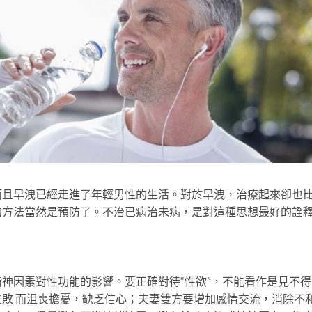
早洩已經走進了年輕男性的生活。對於早洩，治療起來卻也
的方法當然是預防了。不治已病治未病，是對這種思想最好的詮
因素對性功能的影響。要正確對待“性欲”，不能看作是見不得
敗 而沮喪擔憂，缺乏信心；夫妻雙方要增加感情交流，消除不