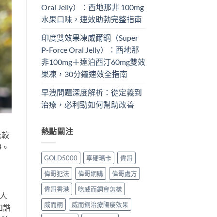
Oral Jelly）：西地那非 100mg​
水果口味，速效助勃完整指南
印度雙效果凍威爾鋼（Super
P-Force Oral Jelly）：西地那
非100mg＋達泊西汀60mg雙效
果凍，30分鐘速效全指南
早洩問題深度解析：從定義到
治療，必利勁如何幫助改善
熱點關注
比較
釋。
GOLD5000
享硬瑪卡
偉哥
偉哥犯法
偉哥網購
偉哥處方
偉哥香港
吃威而鋼會怎樣
人
威而鋼
威而鋼治療陽痿效果
和諧