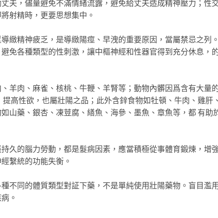
勵丈夫，儘量避免不滿情緒流露，避免給丈夫造成精神壓力；性
即將射精時，更要思想集中。
緻精神疲乏，是導緻陽痙、早洩的重要原因，當屬禁忌之列
，避免各種類型的性刺激，讓中樞神經和性器官得到充分休息，
羊肉、麻雀、核桃、牛鞭、羊腎等；動物內髒因爲含有大量
 提高性欲，也屬壯陽之品；此外含鋅食物如牡頓、牛肉、雞肝
如山藥、銀杏、凍荳腐、繕魚、海參、墨魚、章魚等，都 有助
久的腦力勞動，都是髮病因素，應當積極從事體育鍛煉，增
神經繫統的功能失衡。
不同的體質類型對証下藥，不是單純使用壯陽藥物。盲目濫
疾病。