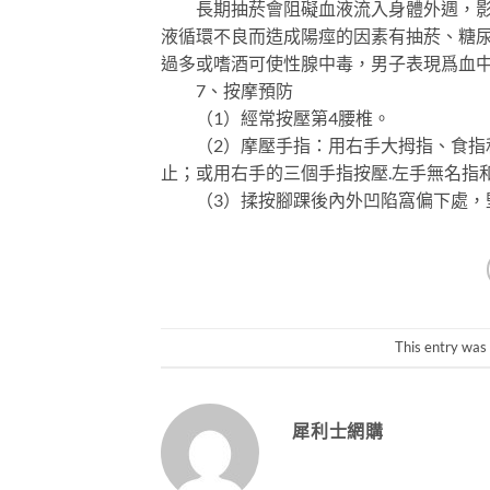
長期抽菸會阻礙血液流入身體外週，影響
液循環不良而造成陽痙的因素有抽菸、糖
過多或嗜酒可使性腺中毒，男子表現爲血中
7、按摩預防
（1）經常按壓第4腰椎。
（2）摩壓手指：用右手大拇指、食指和
止；或用右手的三個手指按壓
.
左手無名指
（3）揉按腳踝後內外凹陷窩偏下處，
This entry was
犀利士網購