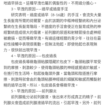
地過早排出。這種早洩也屬於偶髮性的，不用過分擔心。
3、早洩的原因——過早或過度手淫
研究表明，過度或過早（8-16歲）的手淫，會流失大量
生長髮育所需的荷爾蒙。由於該期的中樞神經繫統和內分泌
繫統在生長髮育階段，不適度的手淫會使正在髮育成熟的神
經繫統造成很大的傷害，前列腺的尿道和射精管接合處神經
被磨損，從而導緻早洩。有過這樣經曆的青少年，往往在最
初性接觸中表現很衝動，但無法勃起，即使勃起也表現無
力，很快就出現早洩。
4、早洩的原因——包皮過長
包皮過長導緻龜頭粘膜隱藏於包皮下，龜頭粘膜平常受
到的摩擦、刺激較少，使得龜頭粘膜的神經感覺過於敏感。
在進行性生活時，勃起後龜頭外露，當龜頭和陰道進行摩
擦、刺激時就會由於龜頭粘膜神經過於細膩和敏感而觸髮射
精的過早出現。所以，包皮過長會導緻早洩。
5、早洩的原因——前列腺炎
前列腺能分泌前列腺液，後出來才形成真正的精子。前
列腺炎會造成前列腺液過早的流出，引起早洩。另外，前列