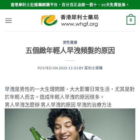
Skip
香港犀利士壯陽藥網購平台，百分百正品假一罰十、30天免費退換。
to
content
0
男性健康
五個緻年輕人早洩頻髮的原因
POSTED ON
2023-11-03
BY
犀利士網購
早洩
是男性的一大生理問題，大大影響日常生活，尤其是對
於年輕人而言。造成年輕人早洩的原因很多。
男人早洩怎麼辦 男人早洩的原因 早洩的治療方法