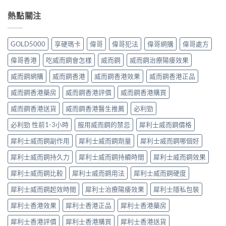
熱點關注
GOLD5000
享硬瑪卡
偉哥
偉哥犯法
偉哥網購
偉哥處方
偉哥香港
吃威而鋼會怎樣
威而鋼
威而鋼治療陽痿效果
威而鋼網購
威而鋼香港
威而鋼香港效果
威而鋼香港正品
威而鋼香港藥房
威而鋼香港評價
威而鋼香港購買
威而鋼香港送貨
威而鋼香港醫生推薦
必利勁
必利勁 性前1-3小時
服用威而鋼的禁忌
犀利士威而鋼價格
犀利士威而鋼副作用
犀利士威而鋼劑量
犀利士威而鋼哪個好
犀利士威而鋼持久力
犀利士威而鋼持續時間
犀利士威而鋼效果
犀利士威而鋼比較
犀利士威而鋼用法
犀利士威而鋼硬度
犀利士威而鋼起效時間
犀利士治療陽痿效果
犀利士隱私包裝
犀利士香港效果
犀利士香港正品
犀利士香港藥房
犀利士香港評價
犀利士香港購買
犀利士香港送貨