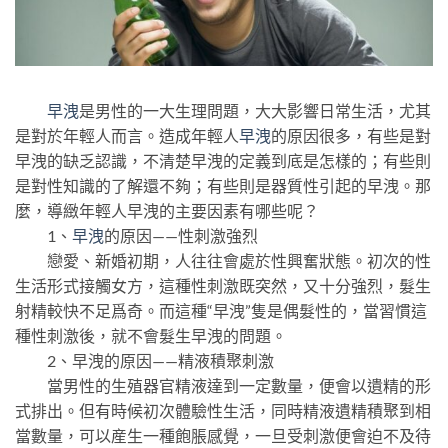
早洩
是男性的一大生理問題，大大影響日常生活，尤其
是對於年輕人而言。造成年輕人
早洩
的原因很多，有些是對
早洩的缺乏認識，不清楚早洩的定義到底是怎樣的；有些則
是對性知識的了解還不夠；有些則是器質性引起的早洩。那
麼，導緻年輕人早洩的主要因素有哪些呢？
1、
早洩
的原因——性刺激強烈
戀愛、新婚初期，人往往會處於性興奮狀態。初次的性
生活形式接觸女方，這種性刺激既突然，又十分強烈，髮生
射精較快不足爲奇。而這種“早洩”隻是偶髮性的，當習慣這
種性刺激後，就不會髮生早洩的問題。
2、早洩的原因——精液積聚刺激
當男性的生殖器官精液達到一定數量，便會以遺精的形
式排出。但有時候初次體驗性生活，同時精液遺精積聚到相
當數量，可以産生一種飽脹感覺，一旦受刺激便會迫不及待