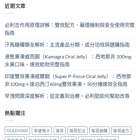
近期文章
必利吉作用原理詳解：雙效配方、藥理機制與安全使用完整
指南
汗馬糖種類全解析：主流產品分類、成分功效與選購指南
液態果凍威而鋼（Kamagra Oral Jelly）：西地那非 100mg​
水果口味，速效助勃完整指南
印度雙效果凍威爾鋼（Super P-Force Oral Jelly）：西地那
非100mg＋達泊西汀60mg雙效果凍，30分鐘速效全指南
早洩問題深度解析：從定義到治療，必利勁如何幫助改善
熱點關注
GOLD5000
享硬瑪卡
偉哥
偉哥犯法
偉哥網購
偉哥處方