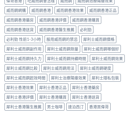
偉哥香港
吃威而鋼會怎樣
威而鋼
威而鋼治療陽痿效果
威而鋼網購
威而鋼香港
威而鋼香港效果
威而鋼香港正品
威而鋼香港藥房
威而鋼香港評價
威而鋼香港購買
威而鋼香港送貨
威而鋼香港醫生推薦
必利勁
必利勁 性前1-3小時
服用威而鋼的禁忌
犀利士威而鋼價格
犀利士威而鋼副作用
犀利士威而鋼劑量
犀利士威而鋼哪個好
犀利士威而鋼持久力
犀利士威而鋼持續時間
犀利士威而鋼效果
犀利士威而鋼比較
犀利士威而鋼用法
犀利士威而鋼硬度
犀利士威而鋼起效時間
犀利士治療陽痿效果
犀利士隱私包裝
犀利士香港效果
犀利士香港正品
犀利士香港藥房
犀利士香港評價
犀利士香港購買
犀利士香港送貨
犀利士香港醫生推薦
男士咖啡
達泊西汀
香港買偉哥