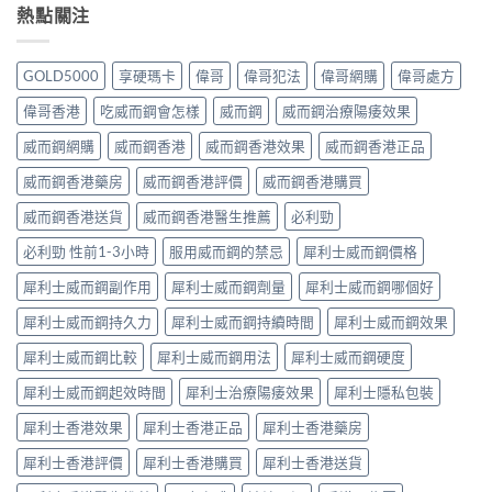
熱點關注
GOLD5000
享硬瑪卡
偉哥
偉哥犯法
偉哥網購
偉哥處方
偉哥香港
吃威而鋼會怎樣
威而鋼
威而鋼治療陽痿效果
威而鋼網購
威而鋼香港
威而鋼香港效果
威而鋼香港正品
威而鋼香港藥房
威而鋼香港評價
威而鋼香港購買
威而鋼香港送貨
威而鋼香港醫生推薦
必利勁
必利勁 性前1-3小時
服用威而鋼的禁忌
犀利士威而鋼價格
犀利士威而鋼副作用
犀利士威而鋼劑量
犀利士威而鋼哪個好
犀利士威而鋼持久力
犀利士威而鋼持續時間
犀利士威而鋼效果
犀利士威而鋼比較
犀利士威而鋼用法
犀利士威而鋼硬度
犀利士威而鋼起效時間
犀利士治療陽痿效果
犀利士隱私包裝
犀利士香港效果
犀利士香港正品
犀利士香港藥房
犀利士香港評價
犀利士香港購買
犀利士香港送貨