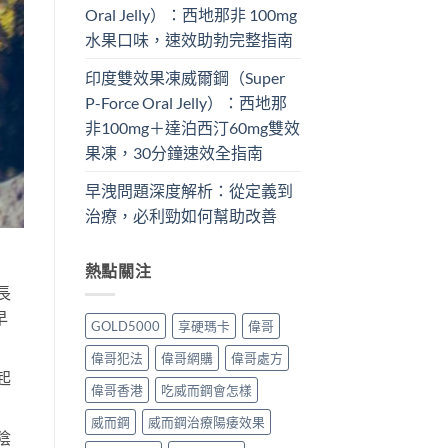
Oral Jelly）：西地那非 100mg​
水果口味，速效助勃完整指南
印度雙效果凍威爾鋼（Super
P-Force Oral Jelly）：西地那
非100mg＋達泊西汀60mg雙效
果凍，30分鐘速效全指南
早洩問題深度解析：從定義到
治療，必利勁如何幫助改善
熱點關注
長
早
GOLD5000
享硬瑪卡
偉哥
偉哥犯法
偉哥網購
偉哥處方
起
偉哥香港
吃威而鋼會怎樣
威而鋼
威而鋼治療陽痿效果
陰