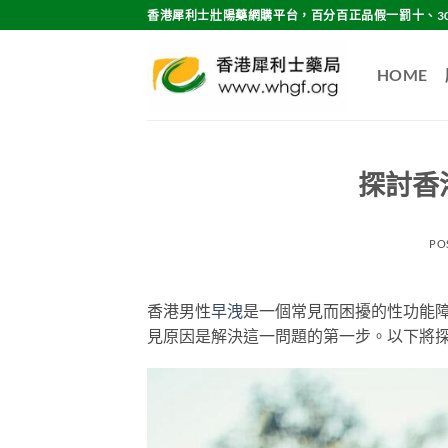
Skip
香港犀利士壯陽藥網購平台，百分百正品假一罰十、3
to
content
HOME
探討香
PO
香港男性
早洩
是一個常見而困擾的性功能
見原因是解決這一問題的第一步。以下將