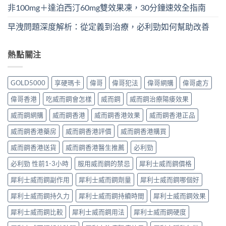
非100mg＋達泊西汀60mg雙效果凍，30分鐘速效全指南
早洩問題深度解析：從定義到治療，必利勁如何幫助改善
熱點關注
GOLD5000
享硬瑪卡
偉哥
偉哥犯法
偉哥網購
偉哥處方
偉哥香港
吃威而鋼會怎樣
威而鋼
威而鋼治療陽痿效果
威而鋼網購
威而鋼香港
威而鋼香港效果
威而鋼香港正品
威而鋼香港藥房
威而鋼香港評價
威而鋼香港購買
威而鋼香港送貨
威而鋼香港醫生推薦
必利勁
必利勁 性前1-3小時
服用威而鋼的禁忌
犀利士威而鋼價格
犀利士威而鋼副作用
犀利士威而鋼劑量
犀利士威而鋼哪個好
犀利士威而鋼持久力
犀利士威而鋼持續時間
犀利士威而鋼效果
犀利士威而鋼比較
犀利士威而鋼用法
犀利士威而鋼硬度