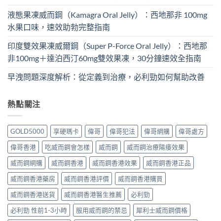
液態果凍威而鋼（Kamagra Oral Jelly）：西地那非 100mg​
水果口味，速效助勃完整指南
印度雙效果凍威爾鋼（Super P-Force Oral Jelly）：西地那
非100mg＋達泊西汀60mg雙效果凍，30分鐘速效全指南
早洩問題深度解析：從定義到治療，必利勁如何幫助改善
熱點關注
GOLD5000
享硬瑪卡
偉哥
偉哥犯法
偉哥網購
偉哥處方
偉哥香港
吃威而鋼會怎樣
威而鋼
威而鋼治療陽痿效果
威而鋼網購
威而鋼香港
威而鋼香港效果
威而鋼香港正品
威而鋼香港藥房
威而鋼香港評價
威而鋼香港購買
威而鋼香港送貨
威而鋼香港醫生推薦
必利勁
必利勁 性前1-3小時
服用威而鋼的禁忌
犀利士威而鋼價格