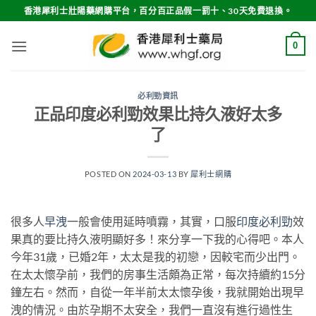
Skip
香港犀利士壯陽藥網購平台，百分百正品假一罰十、30天免費退換。
to
content
0
必利勁資訊
正品印度必利勁效果比持久液好太多
了
POSTED ON
2024-03-13
BY
犀利士網購
很多人
早洩
一般會使用延時噴霧，其實，口服
印度必利勁
效
果真的要比持久液明顯好多！來分享一下我的心得吧。本人
今年31歲，已婚2年，太太是我的初戀，因較宅而少出門。
在太太懷孕前，我們的房事生活頗為正常，每次持續約15分
鐘左右。然而，自從一年半前太太懷孕後，我就開始出現早
洩的情況。由於孕期不太安全，我們一直沒有進行過性生