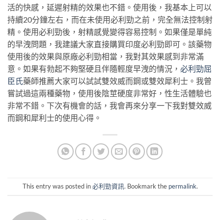
活的快感，延遲射精的效果也不錯。使用後，我基本上可以
持續20分鐘左右，而在未使用必利勁之前，完全無法控制射
精。使用必利勁後，射精感覺變得容易控制。如果僅是單純
的早洩問題，我建議大家直接購買印度必利勁即可。該藥物
使用後的效果與原廠必利勁相當，我對其效果感到非常滿
意。如果有勃起不夠堅硬且伴隨輕度早洩的情況，
必利勁屈
臣氏
藥師推薦大家可以試試雙效威而鋼或雙效犀利士。我曾
嘗試過這兩種藥物，使用後陰莖硬度非常好，性生活體驗也
非常不錯。下次有機會的話，我會再來分享一下我對雙效威
而鋼和犀利士的使用心得。
This entry was posted in
必利勁資訊
. Bookmark the
permalink
.