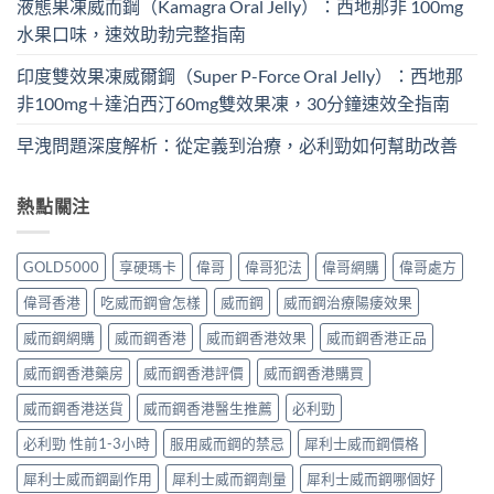
液態果凍威而鋼（Kamagra Oral Jelly）：西地那非 100mg​
水果口味，速效助勃完整指南
印度雙效果凍威爾鋼（Super P-Force Oral Jelly）：西地那
非100mg＋達泊西汀60mg雙效果凍，30分鐘速效全指南
早洩問題深度解析：從定義到治療，必利勁如何幫助改善
熱點關注
GOLD5000
享硬瑪卡
偉哥
偉哥犯法
偉哥網購
偉哥處方
偉哥香港
吃威而鋼會怎樣
威而鋼
威而鋼治療陽痿效果
威而鋼網購
威而鋼香港
威而鋼香港效果
威而鋼香港正品
威而鋼香港藥房
威而鋼香港評價
威而鋼香港購買
威而鋼香港送貨
威而鋼香港醫生推薦
必利勁
必利勁 性前1-3小時
服用威而鋼的禁忌
犀利士威而鋼價格
犀利士威而鋼副作用
犀利士威而鋼劑量
犀利士威而鋼哪個好