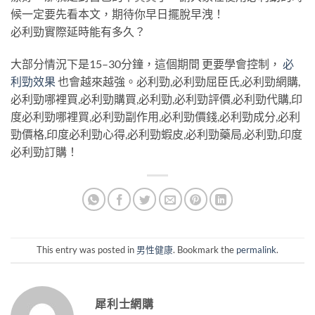
候一定要先看本文，期待你早日擺脫早洩！
必利勁實際延時能有多久？
大部分情況下是15–30分鐘，這個期間 更要學會控制，
必
利勁效果
也會越來越強。必利勁,必利勁屈臣氏,必利勁網購,
必利勁哪裡買,必利勁購買,必利勁,必利勁評價,必利勁代購,印
度必利勁哪裡買,必利勁副作用,必利勁價錢,必利勁成分,必利
勁價格,印度必利勁心得,必利勁蝦皮,必利勁藥局,必利勁,印度
必利勁訂購！
This entry was posted in
男性健康
. Bookmark the
permalink
.
犀利士網購