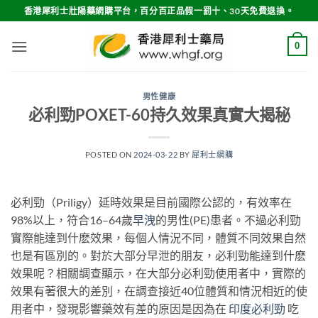
Skip
香港犀利士壯陽藥網購平台，百分百正品假一罰十、30天免費退換。
to
content
0
男性健康
必利勁POXET-60持久效果真實大揭秘
POSTED ON
2024-03-22
BY
犀利士網購
必利勁（Priligy）延時效果是目前國際公認的，有效率在
98%以上，符合16–64歲
早洩
的男性(PE)患者。不過必利勁
實際能達到什麽效果，每個人情況不同，體質不同效果自然
也是有區別的。對於大部分早泄的朋友，必利勁能達到什麽
效果呢？相關調查顯示，在大部分必利勁使用者中，實際的
效果有著很大的差別，在調查接近40位體質和情況相近的使
用者中，發現影響藥效有差的原因是因為在
印度必利勁
吃