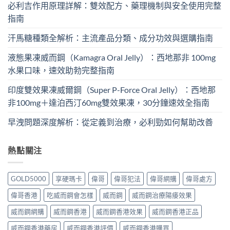
必利吉作用原理詳解：雙效配方、藥理機制與安全使用完整
指南
汗馬糖種類全解析：主流產品分類、成分功效與選購指南
液態果凍威而鋼（Kamagra Oral Jelly）：西地那非 100mg​
水果口味，速效助勃完整指南
印度雙效果凍威爾鋼（Super P-Force Oral Jelly）：西地那
非100mg＋達泊西汀60mg雙效果凍，30分鐘速效全指南
早洩問題深度解析：從定義到治療，必利勁如何幫助改善
熱點關注
GOLD5000
享硬瑪卡
偉哥
偉哥犯法
偉哥網購
偉哥處方
偉哥香港
吃威而鋼會怎樣
威而鋼
威而鋼治療陽痿效果
威而鋼網購
威而鋼香港
威而鋼香港效果
威而鋼香港正品
威而鋼香港藥房
威而鋼香港評價
威而鋼香港購買