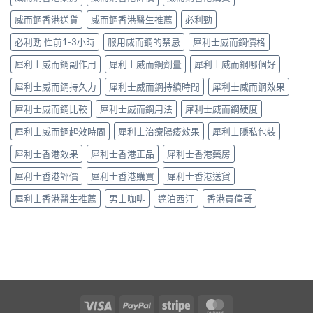
威而鋼香港送貨
威而鋼香港醫生推薦
必利勁
必利勁 性前1-3小時
服用威而鋼的禁忌
犀利士威而鋼價格
犀利士威而鋼副作用
犀利士威而鋼劑量
犀利士威而鋼哪個好
犀利士威而鋼持久力
犀利士威而鋼持續時間
犀利士威而鋼效果
犀利士威而鋼比較
犀利士威而鋼用法
犀利士威而鋼硬度
犀利士威而鋼起效時間
犀利士治療陽痿效果
犀利士隱私包裝
犀利士香港效果
犀利士香港正品
犀利士香港藥房
犀利士香港評價
犀利士香港購買
犀利士香港送貨
犀利士香港醫生推薦
男士咖啡
達泊西汀
香港買偉哥
Visa
PayPal
Stripe
MasterCard