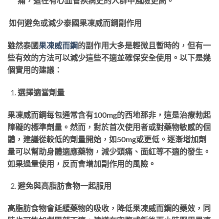
痛，這在有心血管疾病史的人群中風險更高。
如何避免或減少泰國果凍威而鋼副作用
雖然泰國
果凍威而鋼
的副作用大多是輕微且暫時的，但有一
些有效的方法可以減少這些不適並確保安全使用。以下是幾
個實用的建議：
選擇適當劑量
果凍威而鋼每包通常含有100mg的西地那非，這是治療勃起
障礙的標準劑量。然而，對於首次使用者或對藥物敏感的個
體，建議從較低的劑量開始，如50mg或更低。逐漸增加劑
量可以幫助身體適應藥物，減少頭痛、面紅等不適的發生。
如果過量使用，反而會增加副作用的風險。
避免與高脂肪食物一起服用
高脂肪食物會延緩藥物的吸收，降低果凍威而鋼的藥效，同