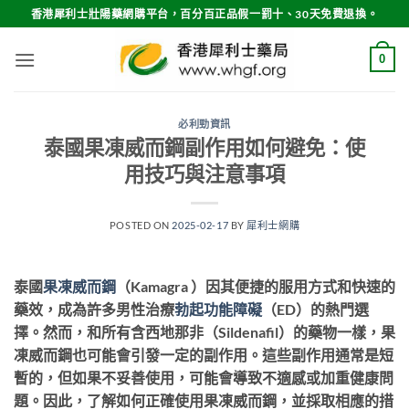
Skip
香港犀利士壯陽藥網購平台，百分百正品假一罰十、30天免費退換。
to
content
0
必利勁資訊
泰國果凍威而鋼副作用如何避免：使
用技巧與注意事項
POSTED ON
2025-02-17
BY
犀利士網購
泰國
果凍威而鋼
（Kamagra ）因其便捷的服用方式和快速的
藥效，成為許多男性治療
勃起功能障礙
（ED）的熱門選
擇。然而，和所有含西地那非（Sildenafil）的藥物一樣，果
凍威而鋼也可能會引發一定的副作用。這些副作用通常是短
暫的，但如果不妥善使用，可能會導致不適感或加重健康問
題。因此，了解如何正確使用果凍威而鋼，並採取相應的措