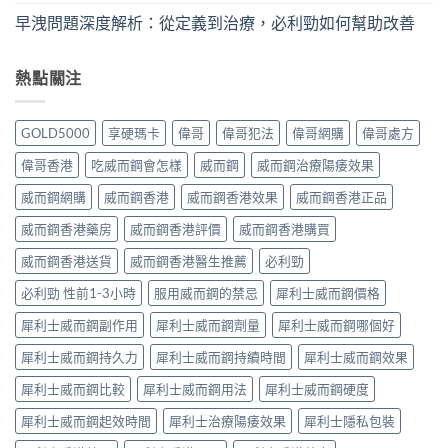
早洩問題深度解析：從定義到治療，必利勁如何幫助改善
熱點關注
GOLD5000
享硬瑪卡
偉哥
偉哥犯法
偉哥網購
偉哥處方
偉哥香港
吃威而鋼會怎樣
威而鋼
威而鋼治療陽痿效果
威而鋼網購
威而鋼香港
威而鋼香港效果
威而鋼香港正品
威而鋼香港藥房
威而鋼香港評價
威而鋼香港購買
威而鋼香港送貨
威而鋼香港醫生推薦
必利勁
必利勁 性前1-3小時
服用威而鋼的禁忌
犀利士威而鋼價格
犀利士威而鋼副作用
犀利士威而鋼劑量
犀利士威而鋼哪個好
犀利士威而鋼持久力
犀利士威而鋼持續時間
犀利士威而鋼效果
犀利士威而鋼比較
犀利士威而鋼用法
犀利士威而鋼硬度
犀利士威而鋼起效時間
犀利士治療陽痿效果
犀利士隱私包裝