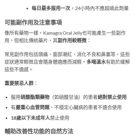
每日最多服用一次
，24小時內不應超過此劑量
可能副作用及注意事項
像所有藥物一樣，Kamagra Oral Jelly也可能產生一些副作
用，但相比傳統藥片，其
副作用較輕微
​：
常見副作用包括頭痛、面部潮紅、消化不良和鼻塞等，這些
症狀通常輕微且會隨身體適應而減輕。​
多喝溫水
有助於緩解
這些不適感。
重要禁忌人群
​：
服用
硝酸酯類藥物
​（如硝酸甘油）的患者
絕對禁止使用
有
嚴重心血管問題
、不穩定心臟病的患者不適合使用
18歲以下未成年人
禁止使用
輔助改善性功能的自然方法