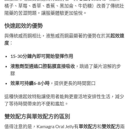
橘子、草莓、香草、香蕉、黑加侖、牛奶糖）改善了傳統壯
陽藥的苦澀問題，讓服藥體驗更加愉悅。
快速起效的優勢
與傳統威而鋼相比，液態威而鋼最顯著的優勢在於其
起效速
度
​：
15-30分鐘內即可開始發揮作用
液態劑型通過口腔黏膜直接吸收
，跳過了藥片溶解的步
驟
效果可持續6-8小時
，提供更長的時間窗口
這種快速起效特點讓使用者能夠更靈活地安排性生活，減少
了等待時間帶來的不便和尷尬。
雙效配方與單效配方的區別
值得注意的是，Kamagra Oral Jelly有
單效配方
和
雙效配方
兩