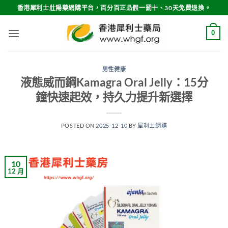
Skip
香港犀利士壯陽藥網購平台，百分百正品假一罰十、30天免費退換。
to
content
0
男性健康
液態威而鋼Kamagra Oral Jelly：15分
鐘快速起效，持久力提升新選擇
POSTED ON
2025-12-10
BY
犀利士網購
10
12 月