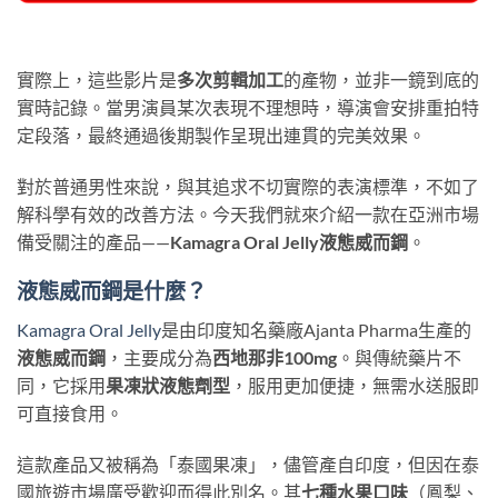
實際上，這些影片是
多次剪輯加工
的產物，並非一鏡到底的
實時記錄。當男演員某次表現不理想時，導演會安排重拍特
定段落，最終通過後期製作呈現出連貫的完美效果。
對於普通男性來說，與其追求不切實際的表演標準，不如了
解科學有效的改善方法。今天我們就來介紹一款在亞洲市場
備受關注的產品——
Kamagra Oral Jelly液態威而鋼
。
液態威而鋼是什麼？
Kamagra Oral Jelly
是由印度知名藥廠Ajanta Pharma生產的
液態威而鋼
，主要成分為
西地那非100mg
。與傳統藥片不
同，它採用
果凍狀液態劑型
，服用更加便捷，無需水送服即
可直接食用。
這款產品又被稱為「泰國果凍」，儘管產自印度，但因在泰
國旅遊市場廣受歡迎而得此別名。其
七種水果口味
​（鳳梨、