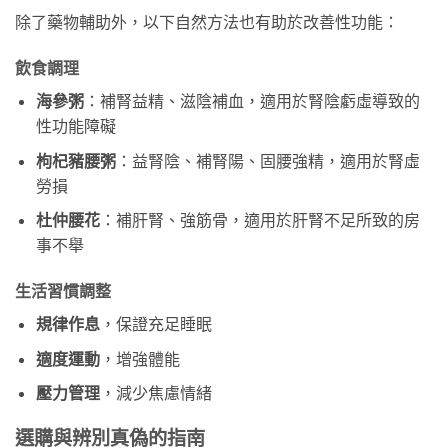
除了藥物輔助外，以下自然方法也有助於改善性功能：
飲食調理
海參粥
​：補腎益精、滋陰補血，適用於腎陰虧虛導致的
性功能障礙
枸杞豬腰粥
​：益腎陰、補腎陽、固腰強精，適用於腎虛
勞損
杜仲腰花
​：補肝腎、強筋骨，適用於肝腎不足所致的房
事不舉
生活習慣調整
規律作息
，保證充足睡眠
適度運動
，增強體能
壓力管理
，減少焦慮情緒
選購與辨別真偽的指南