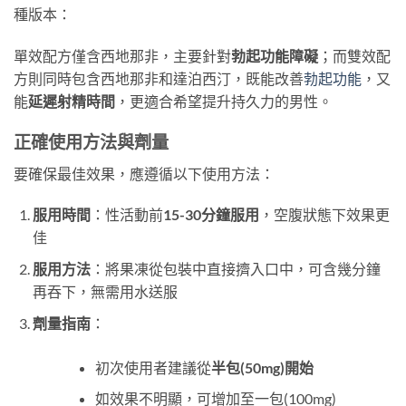
種版本：
單效配方僅含西地那非，主要針對
勃起功能障礙
；而雙效配
方則同時包含西地那非和達泊西汀，既能改善
勃起功能
，又
能
延遲射精時間
，更適合希望提升持久力的男性。
正確使用方法與劑量
要確保最佳效果，應遵循以下使用方法：
服用時間
​：性活動前
15-30分鐘服用
，空腹狀態下效果更
佳
服用方法
​：將果凍從包裝中直接擠入口中，可含幾分鐘
再吞下，無需用水送服
劑量指南
​：
初次使用者建議從
半包(50mg)開始
如效果不明顯，可增加至一包(100mg)