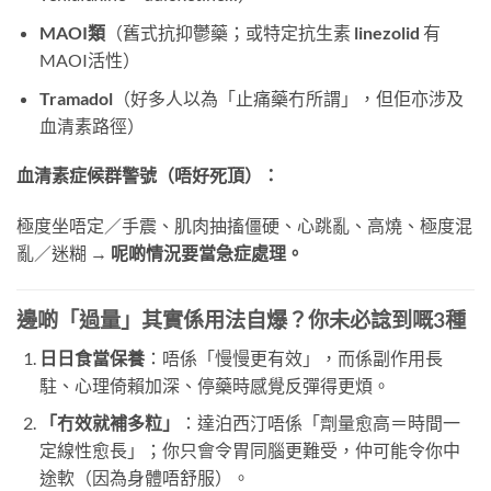
MAOI類
（舊式抗抑鬱藥；或特定抗生素
linezolid
​ 有
MAOI活性）
Tramadol
（好多人以為「止痛藥冇所謂」，但佢亦涉及
血清素路徑）
血清素症候群警號（唔好死頂）：
極度坐唔定／手震、肌肉抽搐僵硬、心跳亂、高燒、極度混
亂／迷糊 →
呢啲情況要當急症處理。
邊啲「過量」其實係用法自爆？你未必諗到嘅3種
日日食當保養
：唔係「慢慢更有效」，而係副作用長
駐、心理倚賴加深、停藥時感覺反彈得更煩。
「冇效就補多粒」
：達泊西汀唔係「劑量愈高＝時間一
定線性愈長」；你只會令胃同腦更難受，仲可能令你中
途軟（因為身體唔舒服）。