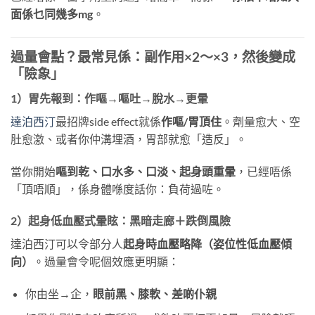
面係乜同幾多mg
。
過量會點？最常見係：副作用×2～×3，然後變成
「險象」
1）胃先報到：作嘔→嘔吐→脫水→更暈
達泊西汀
最招牌side effect就係
作嘔/胃頂住
。劑量愈大、空
肚愈激、或者你仲溝埋酒，胃部就愈「造反」。
當你開始
嘔到乾、口水多、口淡、起身頭重暈
，已經唔係
「頂唔順」，係身體喺度話你：負荷過咗。
2）起身低血壓式暈眩：黑暗走廊＋跌倒風險
達泊西汀可以令部分人
起身時血壓略降（姿位性低血壓傾
向）
。過量會令呢個效應更明顯：
你由坐→企，
眼前黑、膝軟、差啲仆親