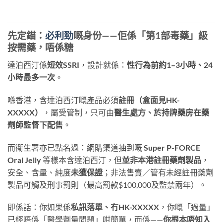
先定錨：
必利勁
嘅身份——佢係「第1部毒藥」級
按需藥，唔係糖
達泊西汀係
短效SSRI
，設計就係：
性行為前約1–3小時、24
小時最多一次
。
喺香港，含達泊西汀嘅產品必須
註冊（盒面見HK-
XXXXX）
，屬受管制，只可由
醫生處方、於持牌藥房在藥
劑師監督下配售
。
而衞生署亦已點名過：網購渠道抽到嘅
Super P-FORCE
Oral Jelly
​ 等樣本含達泊西汀，但
並非本港註冊藥劑製品
，
安全、含量、純度
未獲保證
；非法售賣／管有未經註冊藥劑
製品可觸及刑事罰則（最高罰款$100,000及監禁兩年）。
即係話：你如果係
私訊落單、冇HK-XXXXX
，你嘅「過量」
已經唔係「醫學劑量問題」咁簡單，而係——
你根本唔知入