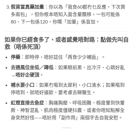
假貨當真藥加量
：你以為「我食60都冇乜反應，下次買
多兩包」，但你根本唔知入面含量飄移，一包可能係
80、下一包係120，你嘅「加量」係盲加。
如果你已經食多了、或者感覺唔對路：點做先叫自
救（唔係死頂）
停藥
：即時停，唔好諗住「再食少少補返」。
去通風位坐低／蹲低
：如果眼前黑、出冷汗、心跳好亂
→
唔好企硬頂
。
補水要小口
：如果冇嘔到太犀利，小口清水；如果嘔到
停唔到，就唔好逼飲，要考慮去睇醫生。
紅燈直接去急症
：胸痛胸壓、呼吸困難、極度暈到快暈
厥、神智混亂、肌肉極度僵硬抖震、或者你唔知點解全
身突然好怪——唔好用「副作用」兩個字去自我安慰。