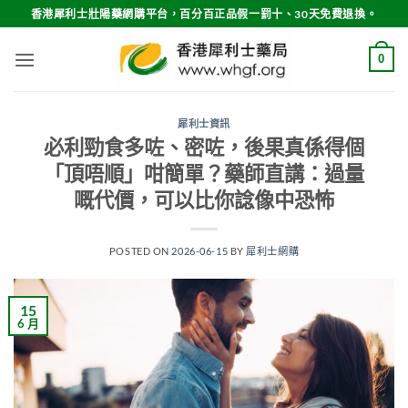
Skip
香港犀利士壯陽藥網購平台，百分百正品假一罰十、30天免費退換。
to
content
0
犀利士資訊
必利勁食多咗、密咗，後果真係得個
「頂唔順」咁簡單？藥師直講：過量
嘅代價，可以比你諗像中恐怖
POSTED ON
2026-06-15
BY
犀利士網購
15
6 月