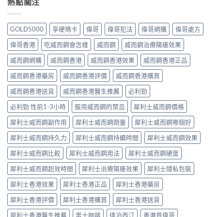
熱點關注
GOLD5000
享硬瑪卡
偉哥
偉哥犯法
偉哥網購
偉哥處方
偉哥香港
吃威而鋼會怎樣
威而鋼
威而鋼治療陽痿效果
威而鋼網購
威而鋼香港
威而鋼香港效果
威而鋼香港正品
威而鋼香港藥房
威而鋼香港評價
威而鋼香港購買
威而鋼香港送貨
威而鋼香港醫生推薦
必利勁
必利勁 性前1-3小時
服用威而鋼的禁忌
犀利士威而鋼價格
犀利士威而鋼副作用
犀利士威而鋼劑量
犀利士威而鋼哪個好
犀利士威而鋼持久力
犀利士威而鋼持續時間
犀利士威而鋼效果
犀利士威而鋼比較
犀利士威而鋼用法
犀利士威而鋼硬度
犀利士威而鋼起效時間
犀利士治療陽痿效果
犀利士隱私包裝
犀利士香港效果
犀利士香港正品
犀利士香港藥房
犀利士香港評價
犀利士香港購買
犀利士香港送貨
犀利士香港醫生推薦
男士咖啡
達泊西汀
香港買偉哥