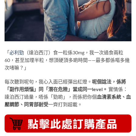
「
必利勁
（達泊西汀）食一粒係30mg，我一次過食兩粒
60，甚至加埋半粒，想頂硬頂多啲時間——最多都係嘔多幾
次啫嘛？」
每次聽到呢句，我心入面已經彈出紅燈。
呢個諗法，係將
「副作用煩惱」同「潛在危險」當成同一level。
​ 實情係：
達泊西汀過量，唔係「勁啲」，而係把你個
血清素系統、血
壓調節、同胃部耐受
一齊打到超載。