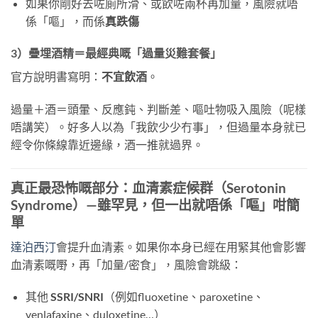
如果你剛好去咗廁所滑、或飲咗兩杯再加量，風險就唔
係「嘔」，而係
真跌傷
3）疊埋酒精＝最經典嘅「過量災難套餐」
官方說明書寫明：
不宜飲酒
。
過量＋酒＝頭暈、反應鈍、判斷差、嘔吐物吸入風險（呢樣
唔講笑）。好多人以為「我飲少少冇事」，但過量本身就已
經令你條線靠近邊緣，酒一推就過界。
真正最恐怖嘅部分：血清素症候群（Serotonin
Syndrome）—雖罕見，但一出就唔係「嘔」咁簡
單
達泊西汀
會提升血清素。如果你本身已經在用緊其他會影響
血清素嘅嘢，再「加量/密食」，風險會跳級：
其他
SSRI/SNRI
（例如fluoxetine、paroxetine、
venlafaxine、duloxetine…）