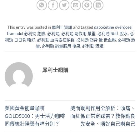
This entry was posted in
犀利士資訊
and tagged
dapoxetine overdose
,
Tramadol 必利勁 危險
,
必利勁
,
必利勁 副作用 嚴重
,
必利勁 嘔吐 脫水
,
必
利勁 日日食 唔好
,
必利勁 血清素症候群
,
必利勁 起身 暈 低血壓
,
必利勁 過
量
,
必利勁 過量服用 後果
,
必利勁 酒精
.
犀利士網購
美國黃金能量咖啡
威而鋼副作用全解析：頭痛、
GOLD5000：男士活力咖啡
面紅係正常定踩雷？教你點食
同傳統壯陽藥有咩分別？
先安全、唔好自己嚇自己