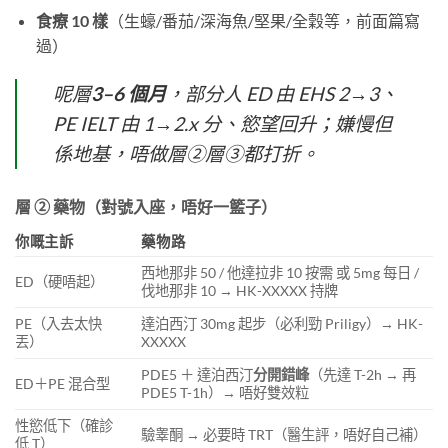
食療 10 樣
（生蠔/番茄/深海魚/堅果/全穀等，前面篇寫
過）
呢層
3–6 個月
，部分人 ED 由 EHS 2→3、
PE IELT 由 1→2.x 分、慾望回升；嫌慢但
係地基，唔做層②層③都打折。
層 ② 藥物（對號入座，唔好一籃子）
你嘅主訴
藥物路
西地那非 50 / 他達拉非 10 按需 或 5mg 每日 /
ED（硬唔起）
伐地那非 10 → HK-XXXXX 持牌
PE（入去太快
達泊西汀 30mg 起步（必利勁 Priligy）→ HK-
丟）
XXXXX
PDE5 ＋ 達泊西汀
分開錯峰
（先達 T-2h → 再
ED＋PE 混合型
PDE5 T-1h）→ 唔好雙效粒
性慾低下（確診
驗睾酮 → 必要時 TRT（醫生評，唔好自己補）
低 T）