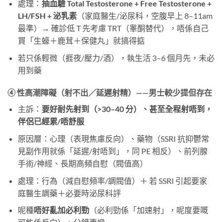
處理：
抽血驗 Total Testosterone + Free Testosterone +
LH/FSH + 泌乳素
（家庭醫生/泌尿科，空腹早上 8–11am
最準）→ 確診低 T 先考慮 TRT（睾酮替代），唔係自己
買「生蠔＋鹿茸＋保健丸」就搞得掂
若只係輕微（捱夜/壓力/酒），執生活 3–6 個月先，未必
用到藥
④ 性高潮障礙（射不出／延遲射精）——男士較少提但存在
主訴：
要好耐先射到（>30–40 分）、甚至全程射唔到，
伴侶已經累/唔舒服
原因層：心理（表現焦慮反向）、藥物（SSRI 抗抑鬱常
見副作用就係「延遲/射唔到」，同 PE 相反）、前列腺
手術/神經、長期高頻自慰（閥值高）
處理：行為（減自慰頻率/調閥值）＋ 若 SSRI 引起要家
庭醫生調藥＋必要時泌尿科評
呢種
唔好亂加必利勁
（必利勁係「加速射」，呢度要嘅