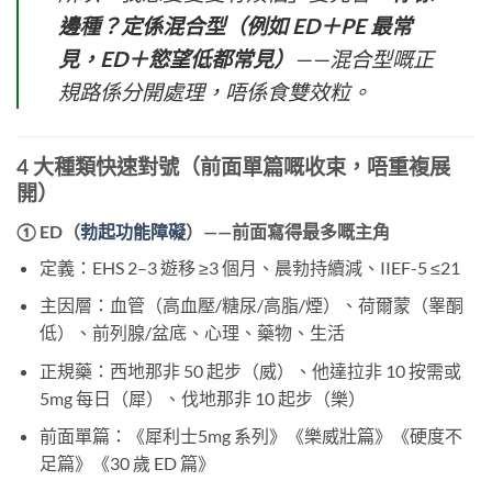
邊種？定係混合型（例如 ED＋PE 最常
見，ED＋慾望低都常見）
——混合型嘅正
規路係分開處理，唔係食雙效粒。
4 大種類快速對號（前面單篇嘅收束，唔重複展
開）
① ED（
勃起功能障礙
）——前面寫得最多嘅主角
定義：EHS 2–3 遊移 ≥3 個月、晨勃持續減、IIEF-5 ≤21
主因層：血管（高血壓/糖尿/高脂/煙）、荷爾蒙（睾酮
低）、前列腺/盆底、心理、藥物、生活
正規藥：西地那非 50 起步（威）、他達拉非 10 按需或
5mg 每日（犀）、伐地那非 10 起步（樂）
前面單篇：《犀利士5mg 系列》《樂威壯篇》《硬度不
足篇》《30 歲 ED 篇》