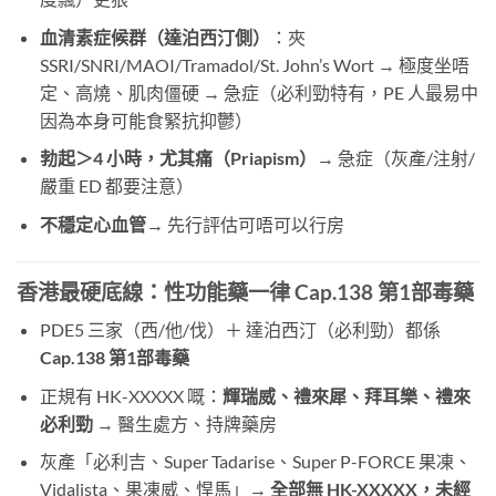
血清素症候群（達泊西汀側）
：夾
SSRI/SNRI/MAOI/Tramadol/St. John’s Wort → 極度坐唔
定、高燒、肌肉僵硬 → 急症（必利勁特有，PE 人最易中
因為本身可能食緊抗抑鬱）
勃起＞4 小時，尤其痛（Priapism）
→ 急症（灰產/注射/
嚴重 ED 都要注意）
不穩定心血管
→ 先行評估可唔可以行房
香港最硬底線：性功能藥一律 Cap.138 第1部毒藥
PDE5 三家（西/他/伐）＋ 達泊西汀（必利勁）都係
Cap.138 第1部毒藥
正規有 HK-XXXXX 嘅：
輝瑞威、禮來犀、拜耳樂、禮來
必利勁
​ → 醫生處方、持牌藥房
灰產「必利吉、Super Tadarise、Super P-FORCE 果凍、
Vidalista、果凍威、悍馬」→
全部無 HK-XXXXX，未經