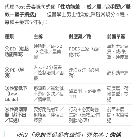
代理 Post 最毒嘅句式係
「性功能差 → 威／犀／必利勁／雙
效一籃子搞掂」
——但醫學上男士性功能障礙常規分 4 種，
每種主藥完全不同：
種類
主訴
對應藥／路
前面單篇
硬唔起／EHS 2
犀利士5mg
① ED（勃起
PDE5 三家（西/
–3 遊移／晨勃
篇、威/樂
功能障礙）
他/伐）
減
篇、硬度篇
入去 <2 分鐘丟
② PE（早
達泊西汀（必利
／控制唔到／困
必利勁單篇
洩）
勁）
擾
③ 性慾低下
慾望跌／晨勃減
硬度篇「荷
驗睾酮 → 必要時
（Low
＋慾同步跌／疲
爾蒙型」提
TRT
Libido）
／情緒低
過
④ 性高潮障
要好耐先射到／
行為＋必要時醫
前面未展
礙（射不出
射唔到／伴侶已
生評（藥物型/前
開，呢篇帶
／延遲）
經累
列腺/心理）
過
所以「我想要愛愛冇煩惱」要先答：
你係