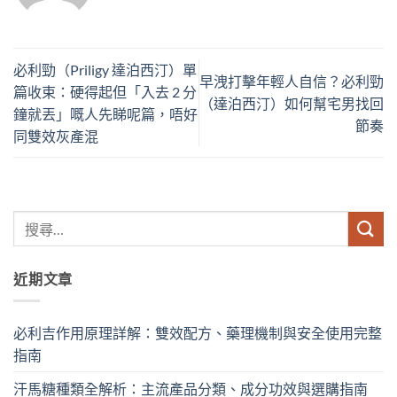
必利勁（Priligy 達泊西汀）單
早洩打擊年輕人自信？必利勁
篇收束：硬得起但「入去 2 分
（達泊西汀）如何幫宅男找回
鐘就丟」嘅人先睇呢篇，唔好
節奏
同雙效灰產混
近期文章
必利吉作用原理詳解：雙效配方、藥理機制與安全使用完整
指南
汗馬糖種類全解析：主流產品分類、成分功效與選購指南