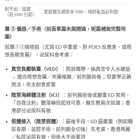
射不出／延遲
家庭醫生調原本 SSRI，唔好亂加必利勁
（若 SSRI 引起）
層 ③ 儀器／手術（前面單篇未展開過，呢篇補做完整地
圖）
若層①②搞唔掂（尤其 ED 中重度、對 PDE5 反應差、或唔
想長期食藥），泌尿科會考慮：
真空負壓裝置（VED）
：筒狀嘅嘢，抽真空令入水硬返
→ 適合唔想食藥／夾藥複雜／前列腺術後；但要學正确
用法，夾太耐會瘀紫
陰莖海綿體注射（ICI）
：前列腺術後或嚴重 ED 常用，
「自我注射」聽落嚇但起效可靠，醫生教兩次就識；香
港部分泌尿科有做
假體植入（陰莖假體）
：最後手段，ED 最嚴重（例如糖
尿長期、盆腔手術、前列腺全切後）先考慮，香港瑪麗
／私院泌尿有做，但係大手術要評