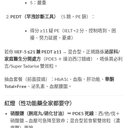
5：嚴重
PEDT（早洩診斷工具）
（5 題，PE 篩）：
得分 ≥11 疑 PE（IELT <2 分、控制唔到、困
擾、努力延遲、憂慮）
若你
IIEF-5 ≤21 兼 PEDT ≥11
​ → 混合型，正規路係
泌尿科/
家庭醫生分開處方
（PDE5 ＋ 達泊西汀錯峰），唔係買必利
吉/Super Tadarise 雙效粒。
抽血套餐（前面提過）：HbA1c、血脂、肝功能、
睾酮
Total+Free
、泌乳素、血壓腰圍。
紅燈（性功能藥全家都要守）
硝酸鹽（脷底丸/硝化甘油）＝ PDE5 死線
：西/他/伐＋
硝酸鹽→血壓可急降至致命；混合型若食緊雙效粒（濃
度飄）更狼