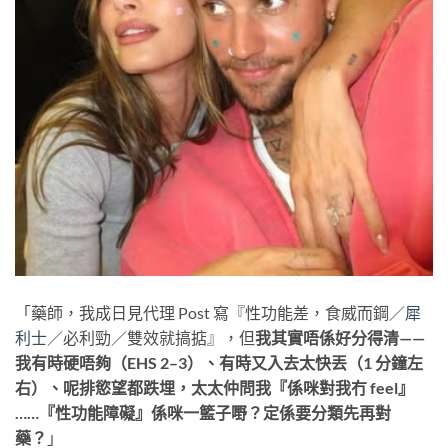
「藥師，我成日見代理 Post 寫『性功能差，食威而鋼／
犀
利士
／必利勁／雙效就搞掂』，但
我其實唔係好分得清——
我有時硬唔夠（EHS 2–3）、有時又入去太快丟（1 分鐘左
右）、呢排慾望都跌埋，太太仲問我『係咪對我冇 feel』
……『性功能障礙』係咪一籃子嘢？定係要分類先再對
藥？
」