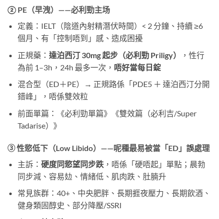
② PE（早洩）——必利勁主场
定義：IELT（陰道內射精潛伏時間）< 2 分鐘、持續 ≥6
個月、有「控制唔到」感、造成困擾
正規藥：
達泊西汀 30mg 起步（必利勁 Priligy）
，性行
為前 1–3h，24h 最多一次，
唔好當每日錠
混合型（ED＋PE）→ 正規路係「PDE5 ＋ 達泊西汀分開
錯峰」，唔係雙效粒
前面單篇：《必利勁單篇》《雙效篇（必利吉/Super
Tadarise）》
③ 性慾低下（Low Libido）——呢種最易被當「ED」誤處理
主訴：
硬度同慾望同步跌
，唔係「硬唔起」單點；晨勃
同步減、容易攰、情緒低、肌肉跌、肚腩升
常見族群：40+、中央肥胖、長期捱夜壓力、長期飲酒、
健身類固醇史、部分降壓/SSRI