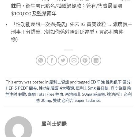
註冊
，衞生署已點名/抽驗過幾款；管有/售賣最高罰
$100,000 及監禁兩年
「性功能差想一次過搞掂」先去 IG 買雙效粒 → 濃度飄＋
刑事＋分錯藥（例如你係射唔到延遲型，買必利吉仲
慘）
This entry was posted in
犀利士資訊
and tagged
ED 早洩 性慾低下 區分
,
IIEF-5 PEDT 問卷
,
性功能障礙 4大種類
,
犀利士5mg 每日錠
,
真空負壓 陰
莖注射 假體
,
睾酮 Total Free 抽血
,
西地那非 50mg 威而鋼
,
達泊西汀 必利
勁 30mg
,
雙效 必利吉 Super Tadarise
.
犀利士網購