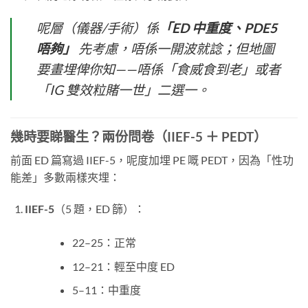
呢層（儀器/手術）係
「ED 中重度、PDE5
唔夠」
​ 先考慮，唔係一開波就諗；但地圖
要畫埋俾你知——唔係「食威食到老」或者
「IG 雙效粒賭一世」二選一。
幾時要睇醫生？兩份問卷（IIEF-5 ＋ PEDT）
前面 ED 篇寫過 IIEF-5，呢度加埋 PE 嘅 PEDT，因為「性功
能差」多數兩樣夾埋：
IIEF-5
（5 題，ED 篩）：
22–25：正常
12–21：輕至中度 ED
5–11：中重度