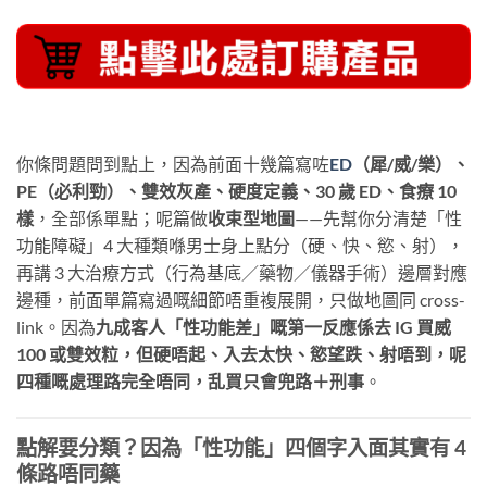
你條問題問到點上，因為前面十幾篇寫咗
ED
（犀/威/樂）、
PE（必利勁）、雙效灰產、硬度定義、30 歲 ED、食療 10
樣
，全部係單點；呢篇做
收束型地圖
——先幫你分清楚「性
功能障礙」4 大種類喺男士身上點分（硬、快、慾、射），
再講 3 大治療方式（行為基底／藥物／儀器手術）邊層對應
邊種，前面單篇寫過嘅細節唔重複展開，只做地圖同 cross-
link。因為
九成客人「性功能差」嘅第一反應係去 IG 買威
100 或雙效粒，但硬唔起、入去太快、慾望跌、射唔到，呢
四種嘅處理路完全唔同，乱買只會兜路＋刑事
。
點解要分類？因為「性功能」四個字入面其實有 4
條路唔同藥