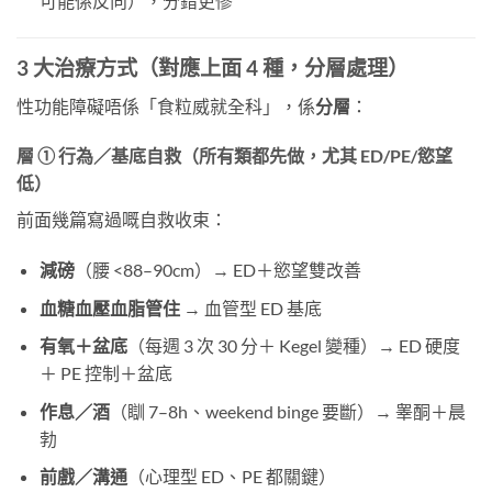
可能係反向），分錯更慘
3 大治療方式（對應上面 4 種，分層處理）
性功能障礙唔係「食粒威就全科」，係
分層
：
層 ① 行為／基底自救（所有類都先做，尤其 ED/PE/慾望
低）
前面幾篇寫過嘅自救收束：
減磅
（腰 <88–90cm）→ ED＋慾望雙改善
血糖血壓血脂管住
​ → 血管型 ED 基底
有氧＋盆底
（每週 3 次 30 分＋ Kegel 變種）→ ED 硬度
＋ PE 控制＋盆底
作息／酒
（瞓 7–8h、weekend binge 要斷）→ 睾酮＋晨
勃
前戲／溝通
（心理型 ED、PE 都關鍵）