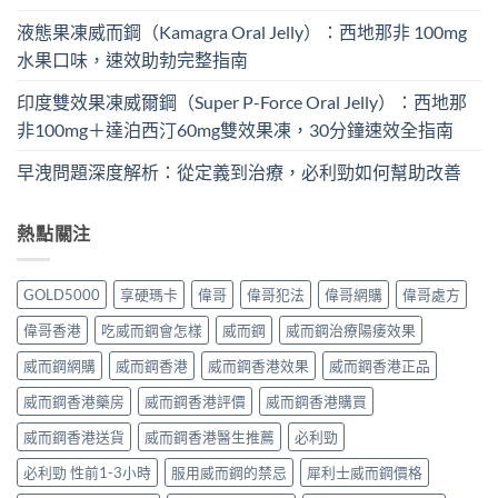
液態果凍威而鋼（Kamagra Oral Jelly）：西地那非 100mg​
水果口味，速效助勃完整指南
印度雙效果凍威爾鋼（Super P-Force Oral Jelly）：西地那
非100mg＋達泊西汀60mg雙效果凍，30分鐘速效全指南
早洩問題深度解析：從定義到治療，必利勁如何幫助改善
熱點關注
GOLD5000
享硬瑪卡
偉哥
偉哥犯法
偉哥網購
偉哥處方
偉哥香港
吃威而鋼會怎樣
威而鋼
威而鋼治療陽痿效果
威而鋼網購
威而鋼香港
威而鋼香港效果
威而鋼香港正品
威而鋼香港藥房
威而鋼香港評價
威而鋼香港購買
威而鋼香港送貨
威而鋼香港醫生推薦
必利勁
必利勁 性前1-3小時
服用威而鋼的禁忌
犀利士威而鋼價格