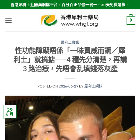
Skip
香港犀利士壯陽藥網購平台，百分百正品假一罰十、30天免費退換。
to
content
0
犀利士資訊
性功能障礙唔係「一味買威而鋼／犀
利士」就搞掂——4 種先分清楚，再講
3 路治療，先唔會乱填錢落灰產
POSTED ON
2026-06-29
BY
犀利士網購
29
6 月