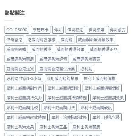
熱點關注
GOLD5000
享硬瑪卡
偉哥
偉哥犯法
偉哥網購
偉哥處方
偉哥香港
吃威而鋼會怎樣
威而鋼
威而鋼治療陽痿效果
威而鋼網購
威而鋼香港
威而鋼香港效果
威而鋼香港正品
威而鋼香港藥房
威而鋼香港評價
威而鋼香港購買
威而鋼香港送貨
威而鋼香港醫生推薦
必利勁
必利勁 性前1-3小時
服用威而鋼的禁忌
犀利士威而鋼價格
犀利士威而鋼副作用
犀利士威而鋼劑量
犀利士威而鋼哪個好
犀利士威而鋼持久力
犀利士威而鋼持續時間
犀利士威而鋼效果
犀利士威而鋼比較
犀利士威而鋼用法
犀利士威而鋼硬度
犀利士威而鋼起效時間
犀利士治療陽痿效果
犀利士隱私包裝
犀利士香港效果
犀利士香港正品
犀利士香港藥房