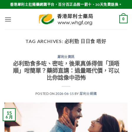
Skip
香港犀利士壯陽藥網購平台，百分百正品假一罰十、30天免費退換。
to
content
0
TAG ARCHIVES:
必利勁 日日食 唔好
犀利士資訊
必利勁食多咗、密咗，後果真係得個「頂唔
順」咁簡單？藥師直講：過量嘅代價，可以
比你諗像中恐怖
POSTED ON
2026-06-15
BY
犀利士網購
15
6 月