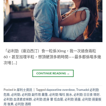
「必利勁（達泊西汀）食一粒係30mg，我一次過食兩粒
60，甚至加埋半粒，想頂硬頂多啲時間——最多都係嘔多幾
次啫 […]
CONTINUE READING
→
Posted in
犀利士資訊
|
Tagged
dapoxetine overdose
,
Tramadol 必利勁
危險
,
必利勁
,
必利勁 副作用 嚴重
,
必利勁 嘔吐 脫水
,
必利勁 日日食 唔好
,
必利勁 血清素症候群
,
必利勁 起身 暈 低血壓
,
必利勁 過量
,
必利勁 過量服
用 後果
,
必利勁 酒精