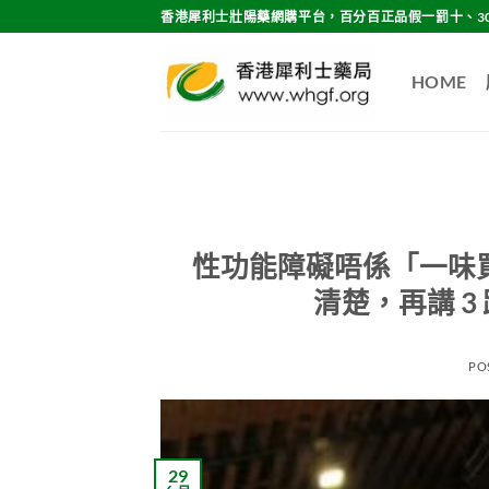
Skip
香港犀利士壯陽藥網購平台，百分百正品假一罰十、3
to
content
HOME
性功能障礙唔係「一味買
清楚，再講 
PO
29