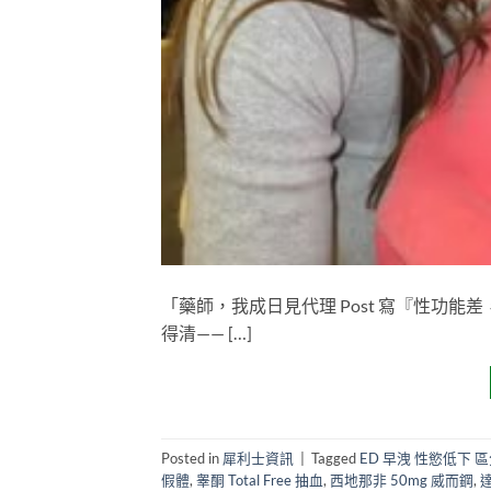
「藥師，我成日見代理 Post 寫『性功
得清—— […]
Posted in
犀利士資訊
|
Tagged
ED 早洩 性慾低下 
假體
,
睾酮 Total Free 抽血
,
西地那非 50mg 威而鋼
,