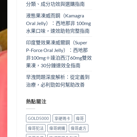
分類、成分功效與選購指南
液態果凍威而鋼（Kamagra
Oral Jelly）：西地那非 100mg​
水果口味，速效助勃完整指南
印度雙效果凍威爾鋼（Super
P-Force Oral Jelly）：西地那
非100mg＋達泊西汀60mg雙效
果凍，30分鐘速效全指南
早洩問題深度解析：從定義到
治療，必利勁如何幫助改善
熱點關注
GOLD5000
享硬瑪卡
偉哥
偉哥犯法
偉哥網購
偉哥處方