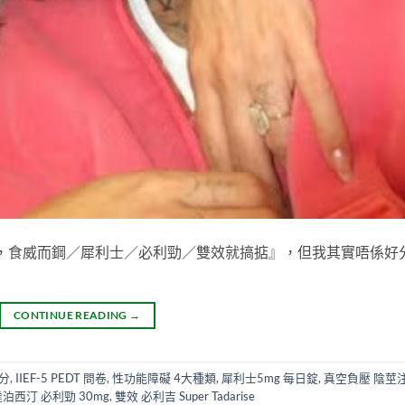
能差，食威而鋼／犀利士／必利勁／雙效就搞掂』，但我其實唔係好
CONTINUE READING
→
區分
,
IIEF-5 PEDT 問卷
,
性功能障礙 4大種類
,
犀利士5mg 每日錠
,
真空負壓 陰莖
達泊西汀 必利勁 30mg
,
雙效 必利吉 Super Tadarise