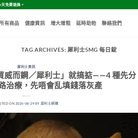
0天免費退換。
所有商品
健康資訊
增大增粗
延時助勃
聯絡我們
TAG ARCHIVES:
犀利士5MG 每日錠
犀利士資訊
威而鋼／犀利士」就搞掂——4 種先分
3 路治療，先唔會乱填錢落灰產
STED ON
2026-06-29
BY
犀利士網購